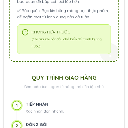
bảo quản để bắp cải tươi lâu hơn.
✅
Bảo quản:
Bọc kín bằng màng bọc thực phẩm,
để ngăn mát tủ lạnh dùng dần cả tuần.
KHÔNG RỬA TRƯỚC
(Chỉ rửa khi bắt đầu chế biến để tránh bị úng
nước)
QUY TRÌNH GIAO HÀNG
Đảm bảo tươi ngon từ nông trại đến tận nhà
TIẾP NHẬN
1
Xác nhận đơn nhanh.
ĐÓNG GÓI
2