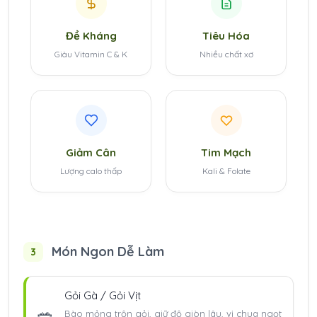
Đề Kháng
Tiêu Hóa
Giàu Vitamin C & K
Nhiều chất xơ
Giảm Cân
Tim Mạch
Lượng calo thấp
Kali & Folate
Món Ngon Dễ Làm
3
Gỏi Gà / Gỏi Vịt
🥗
Bào mỏng trộn gỏi, giữ độ giòn lâu, vị chua ngọt