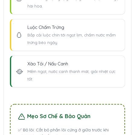
hài hòa.
Luộc Chấm Trứng
🥚
Bắp cải luộc chín tới ngọt lịm, chấm nước mắm
trứng béo ngậy.
Xào Tỏi / Nấu Canh
🥘
Mềm ngọt, nước canh thanh mát, giải nhiệt cực
tốt.
Mẹo Sơ Chế & Bảo Quản
✅
Bỏ lõi:
Cắt bỏ phần lõi cứng ở giữa trước khi