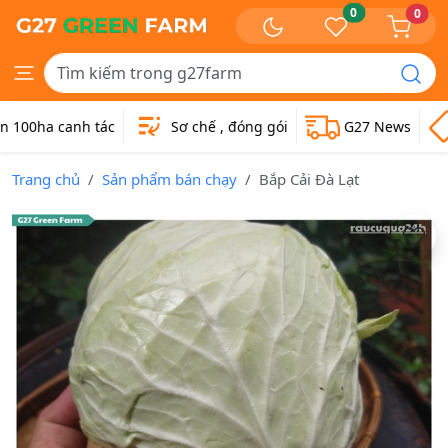
0
0
0ha canh tác
Sơ chế , đóng gói
G27 News
G
Trang chủ
Sản phẩm bán chạy
Bắp Cải Đà Lạt