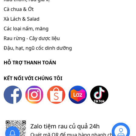
Cà chua & Ớt
Xà Lách & Salad
Các loại nấm, măng
Rau rừng - Cây dược liệu
Đậu, hạt, ngũ cốc dinh dưỡng
HỖ TRỢ THANH TOÁN
KẾT NỐI VỚI CHÚNG TÔI
Zalo tiệm rau củ quả 24h
Quét mã QR để mua hàng nhanh chóng
Liên hệ