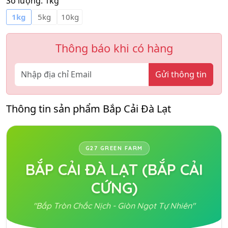
Số lượng:
1kg
1kg
5kg
10kg
Thông báo khi có hàng
Gửi thông tin
Thông tin sản phẩm Bắp Cải Đà Lạt
G27 GREEN FARM
BẮP CẢI ĐÀ LẠT (BẮP CẢI
CỨNG)
"Bắp Tròn Chắc Nịch - Giòn Ngọt Tự Nhiên"