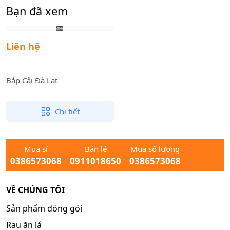
Bạn đã xem
Liên hệ
Bắp Cải Đà Lạt
Chi tiết
Mua sỉ
Bán lẻ
Mua số lượng
0386573068
0911018650
0386573068
VỀ CHÚNG TÔI
Sản phẩm đóng gói
Rau ăn lá