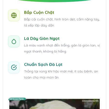
Bắp Cuộn Chặt
Bắp cải cuốn chặt, hình tròn dẹt, cầm nặng tay,
lá xếp lớp dày dặn.
Lá Dày Giòn Ngọt
Lá màu xanh nhạt đến trắng, gân lá giòn tan, vị
ngọt thanh, không bị hăng.
Chuẩn Sạch Đà Lạt
Trồng tại vùng khí hậu mát mẻ, ít sâu bệnh, an
toàn cho mọi món ăn.