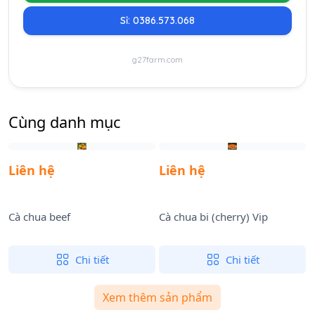
Sỉ: 0386.573.068
g27farm.com
Cùng danh mục
Liên hệ
Liên hệ
Cà chua beef
Cà chua bi (cherry) Vip
C
Chi tiết
Chi tiết
Xem thêm sản phẩm