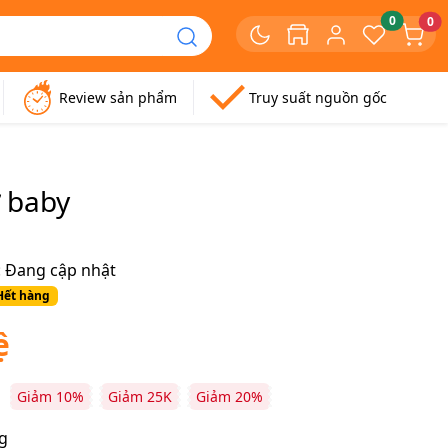
0
0
Review sản phẩm
Truy suất nguồn gốc
 baby
:
Đang cập nhật
Hết hàng
ệ
Giảm 10%
Giảm 25K
Giảm 20%
g