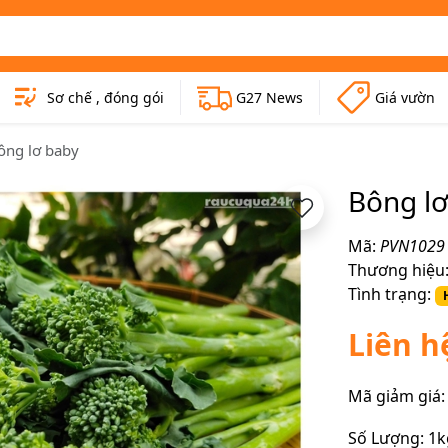
Sơ chế , đóng gói
G27 News
Giá vườn
ông lơ baby
Bông lơ
Mã:
PVN1029
Thương hiệu
Tình trạng:
Liên h
Mã giảm giá:
Số Lượng:
1k