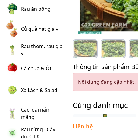
Rau ăn bông
Củ quả hạt gia vị
Rau thơm, rau gia
vị
Thông tin sản phẩm Bô
Cà chua & Ớt
Nội dung đang cập nhật.
Xà Lách & Salad
Cùng danh mục
Các loại nấm,
măng
Liên hệ
Rau rừng - Cây
dược liệu