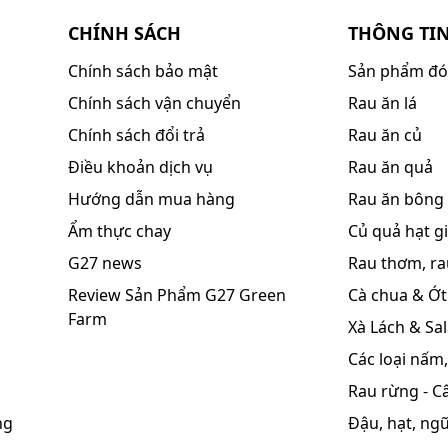
CHÍNH SÁCH
THÔNG TI
Chính sách bảo mật
Sản phẩm đó
Chính sách vận chuyển
Rau ăn lá
Chính sách đổi trả
Rau ăn củ
Điều khoản dịch vụ
Rau ăn quả
Hướng dẫn mua hàng
Rau ăn bông
Ẩm thực chay
Củ quả hạt gi
G27 news
Rau thơm, rau
Review Sản Phẩm G27 Green
Cà chua & Ớt
Farm
Xà Lách & Sa
Các loại nấm
Rau rừng - C
ng
Đậu, hạt, ng