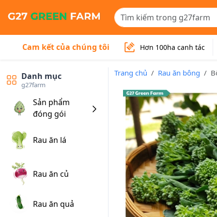
Cam kết của chúng tôi
Hơn 100ha canh tác
Trang chủ
Rau ăn bông
B
Danh mục
g27farm
Sản phẩm
đóng gói
Rau ăn lá
Rau ăn củ
Rau ăn quả