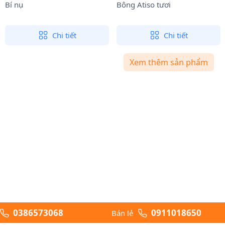
Bí nụ
Bông Atiso tươi
Chi tiết
Chi tiết
Xem thêm sản phẩm
0386573068
0911018650
Bán lẻ