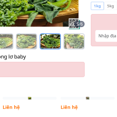
1kg
5kg
5
/
6
ng lơ baby
Liên hệ
Liên hệ