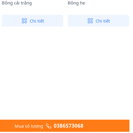
Bông cải trắng
Bông hẹ
Chi tiết
Chi tiết
0386573068
Mua số lượng