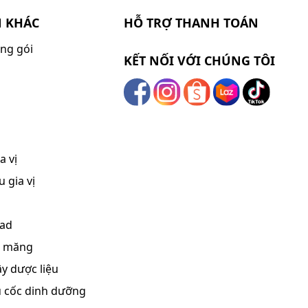
N KHÁC
HỖ TRỢ THANH TOÁN
ng gói
KẾT NỐI VỚI CHÚNG TÔI
a vị
 gia vị
lad
, măng
ây dược liệu
ũ cốc dinh dưỡng