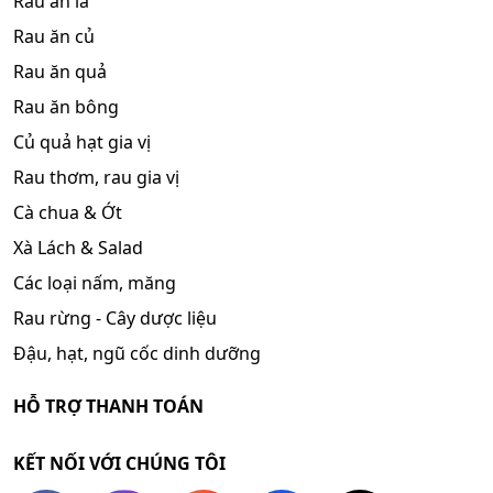
Rau ăn lá
Rau ăn củ
Rau ăn quả
Rau ăn bông
Củ quả hạt gia vị
Rau thơm, rau gia vị
Cà chua & Ớt
Xà Lách & Salad
Các loại nấm, măng
Rau rừng - Cây dược liệu
Đậu, hạt, ngũ cốc dinh dưỡng
HỖ TRỢ THANH TOÁN
KẾT NỐI VỚI CHÚNG TÔI