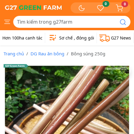
0
0
Hơn 100ha canh tác
Sơ chế , đóng gói
G27 News
Trang chủ
DG Rau ăn bông
Bông súng 250g