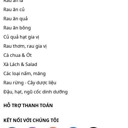
Rau ăn lá
Rau ăn củ
Rau ăn quả
Rau ăn bông
Củ quả hạt gia vị
Rau thơm, rau gia vị
Cà chua & Ớt
Xà Lách & Salad
Các loại nấm, măng
Rau rừng - Cây dược liệu
Đậu, hạt, ngũ cốc dinh dưỡng
HỖ TRỢ THANH TOÁN
KẾT NỐI VỚI CHÚNG TÔI