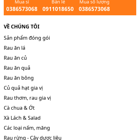
Mua sỉ
Bán lẻ
Mua số lượng
0386573068
0911018650
0386573068
VỀ CHÚNG TÔI
Sản phẩm đóng gói
Rau ăn lá
Rau ăn củ
Rau ăn quả
Rau ăn bông
Củ quả hạt gia vị
Rau thơm, rau gia vị
Cà chua & Ớt
Xà Lách & Salad
Các loại nấm, măng
Rau rừng - Cây dược liệu