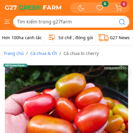
0
0
Hơn 100ha canh tác
Sơ chế , đóng gói
G27 News
Trang chủ
Cà chua & Ớt
Cà chua bi cherry