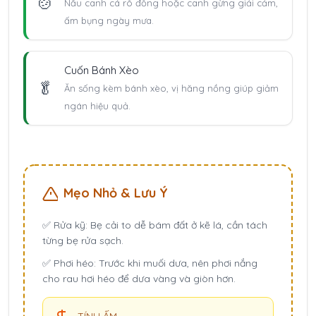
🍲
Nấu canh cá rô đồng hoặc canh gừng giải cảm,
ấm bụng ngày mưa.
Cuốn Bánh Xèo
🥬
Ăn sống kèm bánh xèo, vị hăng nồng giúp giảm
ngán hiệu quả.
Mẹo Nhỏ & Lưu Ý
✅
Rửa kỹ:
Bẹ cải to dễ bám đất ở kẽ lá, cần tách
từng bẹ rửa sạch.
✅
Phơi héo:
Trước khi muối dưa, nên phơi nắng
cho rau hơi héo để dưa vàng và giòn hơn.
TÍNH ẤM