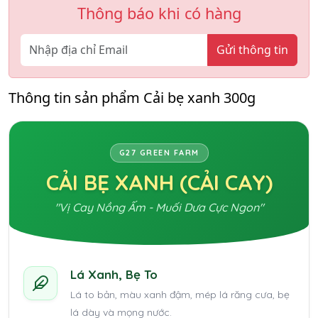
Thông báo khi có hàng
Gửi thông tin
Thông tin sản phẩm Cải bẹ xanh 300g
G27 GREEN FARM
CẢI BẸ XANH (CẢI CAY)
"Vị Cay Nồng Ấm - Muối Dưa Cực Ngon"
Lá Xanh, Bẹ To
Lá to bản, màu xanh đậm, mép lá răng cưa, bẹ
lá dày và mọng nước.