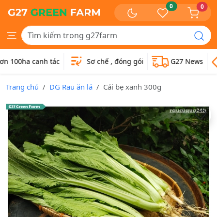
0
0
100ha canh tác
Sơ chế , đóng gói
G27 News
Trang chủ
DG Rau ăn lá
Cải bẹ xanh 300g