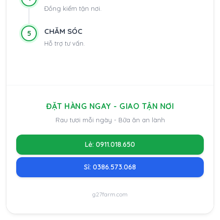
Đồng kiểm tận nơi.
CHĂM SÓC
5
Hỗ trợ tư vấn.
ĐẶT HÀNG NGAY - GIAO TẬN NƠI
Rau tươi mỗi ngày - Bữa ăn an lành
Lẻ: 0911.018.650
Sỉ: 0386.573.068
g27farm.com