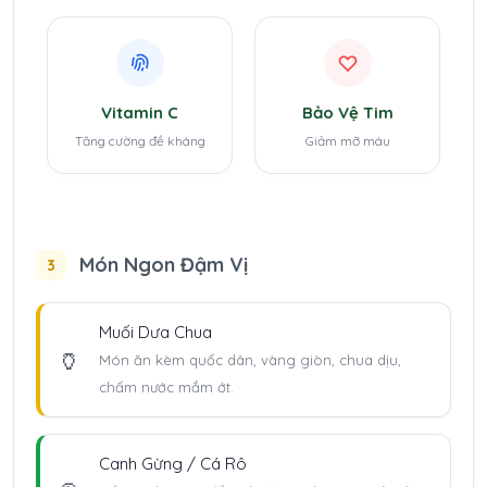
Vitamin C
Bảo Vệ Tim
Tăng cường đề kháng
Giảm mỡ máu
Món Ngon Đậm Vị
3
Muối Dưa Chua
🏺
Món ăn kèm quốc dân, vàng giòn, chua dịu,
chấm nước mắm ớt.
Canh Gừng / Cá Rô