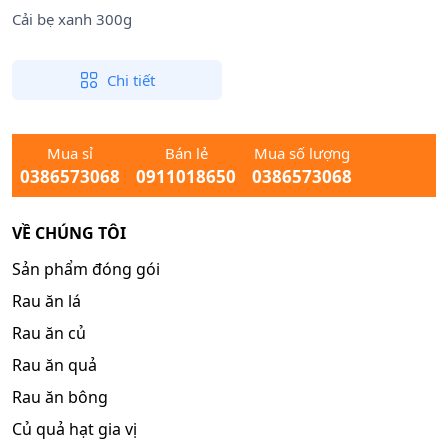
Cải bẹ xanh 300g
Chi tiết
Mua sỉ
Bán lẻ
Mua số lượng
0386573068
0911018650
0386573068
VỀ CHÚNG TÔI
Sản phẩm đóng gói
Rau ăn lá
Rau ăn củ
Rau ăn quả
Rau ăn bông
Củ quả hạt gia vị