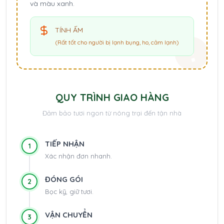
và màu xanh.
TÍNH ẤM
(Rất tốt cho người bị lạnh bụng, ho, cảm lạnh)
QUY TRÌNH GIAO HÀNG
Đảm bảo tươi ngon từ nông trại đến tận nhà
TIẾP NHẬN
1
Xác nhận đơn nhanh.
ĐÓNG GÓI
2
Bọc kỹ, giữ tươi.
VẬN CHUYỂN
3