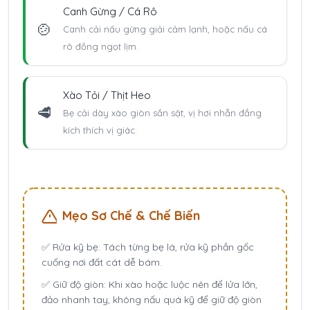
Canh Gừng / Cá Rô
🍲
Canh cải nấu gừng giải cảm lạnh, hoặc nấu cá
rô đồng ngọt lịm.
Xào Tỏi / Thịt Heo
🥩
Bẹ cải dày xào giòn sần sật, vị hơi nhẫn đắng
kích thích vị giác.
Mẹo Sơ Chế & Chế Biến
✅
Rửa kỹ bẹ:
Tách từng bẹ lá, rửa kỹ phần gốc
cuống nơi đất cát dễ bám.
✅
Giữ độ giòn:
Khi xào hoặc luộc nên để lửa lớn,
đảo nhanh tay, không nấu quá kỹ để giữ độ giòn