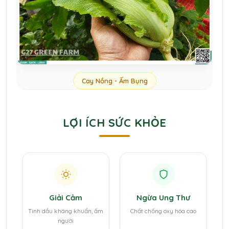
Cay Nồng - Ấm Bụng
LỢI ÍCH SỨC KHỎE
Giải Cảm
Ngừa Ung Thư
Tinh dầu kháng khuẩn, ấm
Chất chống oxy hóa cao
người