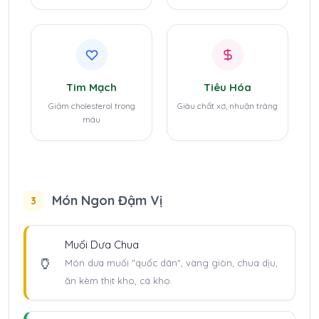
Tim Mạch
Tiêu Hóa
Giảm cholesterol trong
Giàu chất xơ, nhuận tràng
máu
Món Ngon Đậm Vị
3
Muối Dưa Chua
🏺
Món dưa muối "quốc dân", vàng giòn, chua dịu,
ăn kèm thịt kho, cá kho.