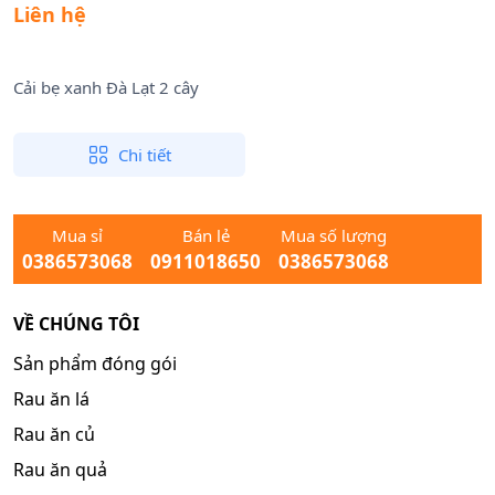
Liên hệ
Cải bẹ xanh Đà Lạt 2 cây
Chi tiết
Mua sỉ
Bán lẻ
Mua số lượng
0386573068
0911018650
0386573068
VỀ CHÚNG TÔI
Sản phẩm đóng gói
Rau ăn lá
Rau ăn củ
Rau ăn quả