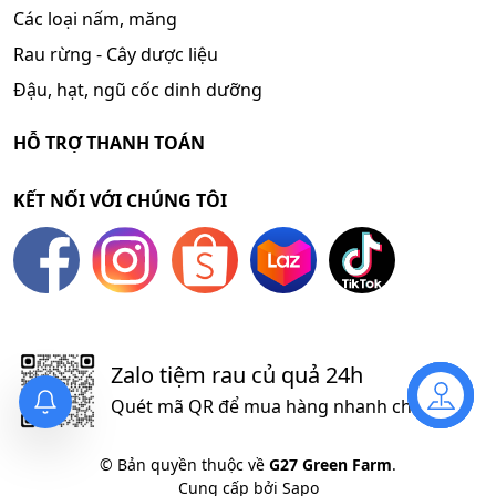
Các loại nấm, măng
Rau rừng - Cây dược liệu
Đậu, hạt, ngũ cốc dinh dưỡng
HỖ TRỢ THANH TOÁN
KẾT NỐI VỚI CHÚNG TÔI
Zalo tiệm rau củ quả 24h
Quét mã QR để mua hàng nhanh chóng
Liên hệ
© Bản quyền thuộc về
G27 Green Farm
.
Cung cấp bởi
Sapo