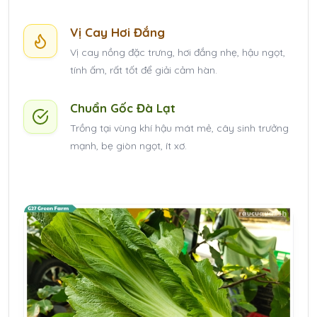
Vị Cay Hơi Đắng
Vị cay nồng đặc trưng, hơi đắng nhẹ, hậu ngọt,
tính ấm, rất tốt để giải cảm hàn.
Chuẩn Gốc Đà Lạt
Trồng tại vùng khí hậu mát mẻ, cây sinh trưởng
mạnh, bẹ giòn ngọt, ít xơ.