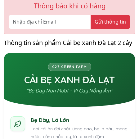
Thông báo khi có hàng
Gửi thông tin
Thông tin sản phẩm Cải bẹ xanh Đà Lạt 2 cây
G27 GREEN FARM
CẢI BẸ XANH ĐÀ LẠT
"Bẹ Dày Non Mướt - Vị Cay Nồng Ấm"
Bẹ Dày, Lá Lớn
Loại cải ôn đới chất lượng cao, bẹ lá dày, mọng
nước, cầm chắc tay, lá to xanh đậm.