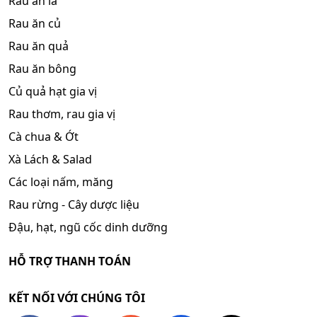
Rau ăn lá
Rau ăn củ
Rau ăn quả
Rau ăn bông
Củ quả hạt gia vị
Rau thơm, rau gia vị
Cà chua & Ớt
Xà Lách & Salad
Các loại nấm, măng
Rau rừng - Cây dược liệu
Đậu, hạt, ngũ cốc dinh dưỡng
HỖ TRỢ THANH TOÁN
KẾT NỐI VỚI CHÚNG TÔI