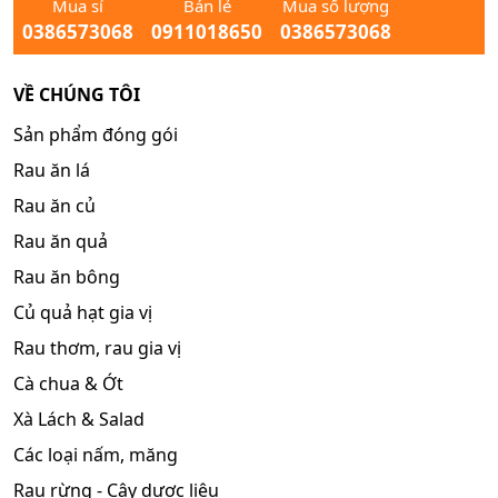
Mua sỉ
Bán lẻ
Mua số lượng
0386573068
0911018650
0386573068
VỀ CHÚNG TÔI
Sản phẩm đóng gói
Rau ăn lá
Rau ăn củ
Rau ăn quả
Rau ăn bông
Củ quả hạt gia vị
Rau thơm, rau gia vị
Cà chua & Ớt
Xà Lách & Salad
Các loại nấm, măng
Rau rừng - Cây dược liệu