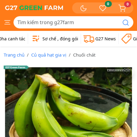
0
0
a canh tác
Sơ chế , đóng gói
G27 News
Giá
Trang chủ
Củ quả hạt gia vị
Chuối chát