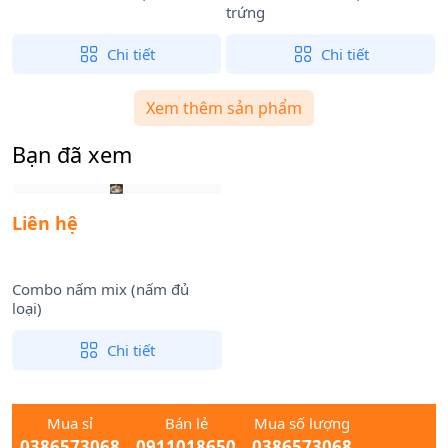
trứng
Chi tiết
Chi tiết
Xem thêm sản phẩm
Bạn đã xem
Liên hệ
Combo nấm mix (nấm đủ
loại)
Chi tiết
Mua sỉ
Bán lẻ
Mua số lượng
0386573068
0911018650
0386573068