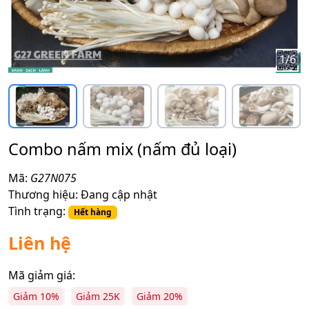
1
/
6
Combo nấm mix (nấm đủ loại)
Mã:
G27N075
Thương hiệu:
Đang cập nhật
Tình trạng:
Hết hàng
Liên hệ
Mã giảm giá:
Giảm 10%
Giảm 25K
Giảm 20%