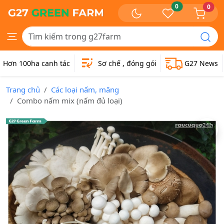
0
0
Hơn 100ha canh tác
Sơ chế , đóng gói
G27 News
Trang chủ
Các loại nấm, măng
Combo nấm mix (nấm đủ loại)