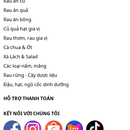
Rau ăn củ
Rau ăn quả
Rau ăn bông
Củ quả hạt gia vị
Rau thơm, rau gia vị
Cà chua & Ớt
Xà Lách & Salad
Các loại nấm, măng
Rau rừng - Cây dược liệu
Đậu, hạt, ngũ cốc dinh dưỡng
HỖ TRỢ THANH TOÁN
KẾT NỐI VỚI CHÚNG TÔI