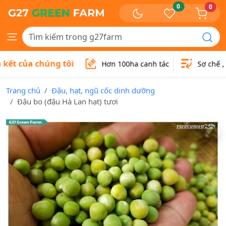
0
0
ết của chúng tôi
Hơn 100ha canh tác
Sơ chế , đ
Trang chủ
Đậu, hạt, ngũ cốc dinh dưỡng
Đậu bo (đậu Hà Lan hạt) tươi