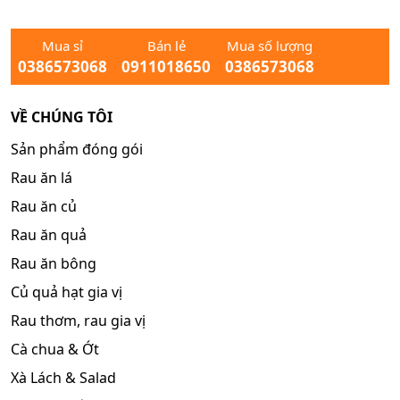
Mua sỉ
Bán lẻ
Mua số lượng
0386573068
0911018650
0386573068
VỀ CHÚNG TÔI
Sản phẩm đóng gói
Rau ăn lá
Rau ăn củ
Rau ăn quả
Rau ăn bông
Củ quả hạt gia vị
Rau thơm, rau gia vị
Cà chua & Ớt
Xà Lách & Salad