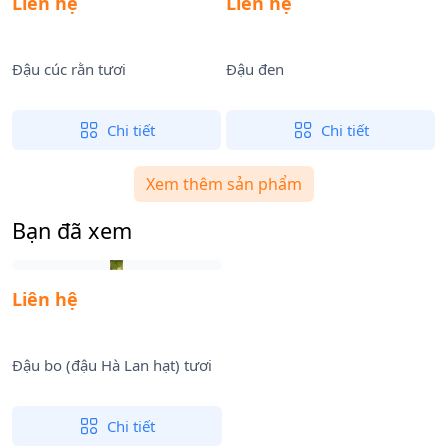
Liên hệ
Liên hệ
Đậu cúc rằn tươi
Đậu đen
Đ
Chi tiết
Chi tiết
Xem thêm sản phẩm
Bạn đã xem
Liên hệ
Đậu bo (đậu Hà Lan hạt) tươi
Chi tiết