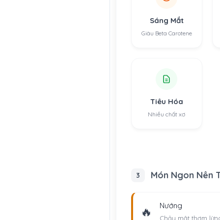
Sáng Mắt
Giàu Beta Carotene
Tiêu Hóa
Nhiều chất xơ
Món Ngon Nên 
3
Nướng
🔥
Chảy mật thơm lừng