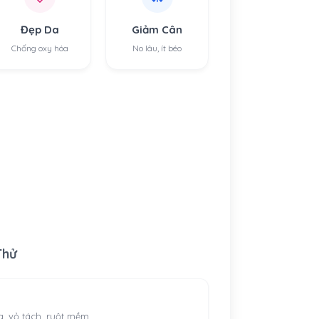
Đẹp Da
Giảm Cân
Chống oxy hóa
No lâu, ít béo
Thử
, vỏ tách, ruột mềm