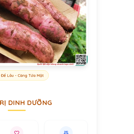
 Để Lâu - Càng Tứa Mật
TRỊ DINH DƯỠNG