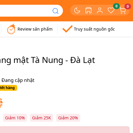
0
0
Review sản phẩm
Truy suất nguồn gốc
ang mật Tà Nung - Đà Lạt
:
Đang cập nhật
Hết hàng
ệ
Giảm 10%
Giảm 25K
Giảm 20%