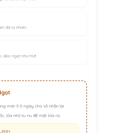
ậm đà tự nhiên
h, dẻo ngọt như mứt
Ngọt
ng mát 3-5 ngày cho vỏ nhăn lại.
c, lửa nhỏ liu riu để mật tứa ra.
LẠNH