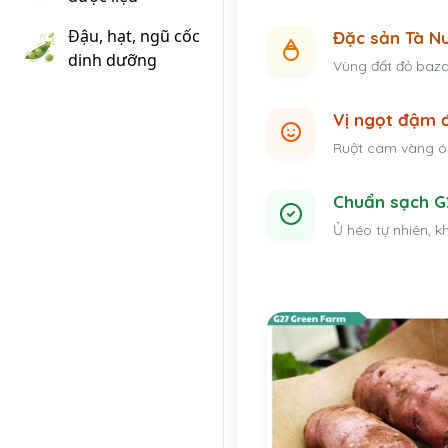
Đậu, hạt, ngũ cốc
Đặc sản Tà N
dinh dưỡng
Vùng đất đỏ baza
Vị ngọt đậm 
Ruột cam vàng ón
Chuẩn sạch G
Ủ héo tự nhiên, k