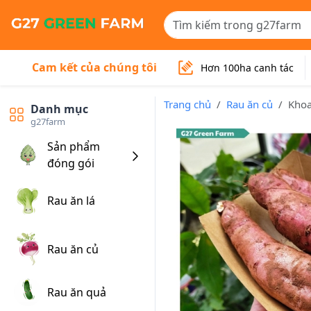
Cam kết của chúng tôi
Hơn 100ha canh tác
Trang chủ
Rau ăn củ
Khoa
Danh mục
g27farm
Sản phẩm
đóng gói
Rau ăn lá
Rau ăn củ
Rau ăn quả