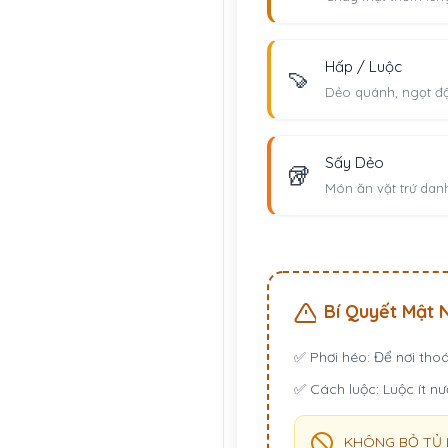
Hấp / Luộc
🍠
Dẻo quánh, ngọt đ
Sấy Dẻo
🥡
Món ăn vặt trứ dan
Bí Quyết Mật 
✅
Phơi héo:
Để nơi thoá
✅
Cách luộc:
Luộc ít nướ
KHÔNG BỎ TỦ 