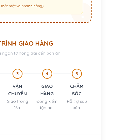
g, mất mật và nhanh hỏng)
TRÌNH GIAO HÀNG
 ngon từ nông trại đến bàn ăn
3
4
5
VẬN
GIAO
CHĂM
CHUYỂN
HÀNG
SÓC
Giao trong
Đồng kiểm
Hỗ trợ sau
16h.
tận nơi.
bán.