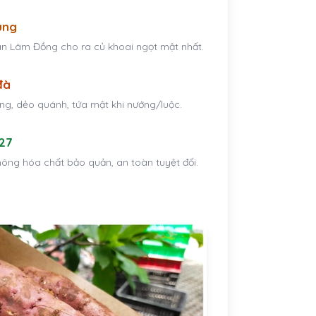
ung
n Lâm Đồng cho ra củ khoai ngọt mật nhất.
đà
g, dẻo quánh, tứa mật khi nướng/luộc.
27
hông hóa chất bảo quản, an toàn tuyệt đối.