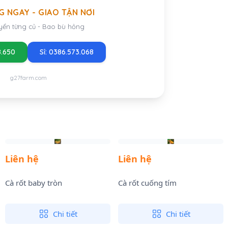
G NGAY - GIAO TẬN NƠI
yển từng củ - Bao bù hỏng
8.650
Sỉ: 0386.573.068
g27farm.com
Liên hệ
Liên hệ
Cà rốt baby tròn
Cà rốt cuống tím
Chi tiết
Chi tiết