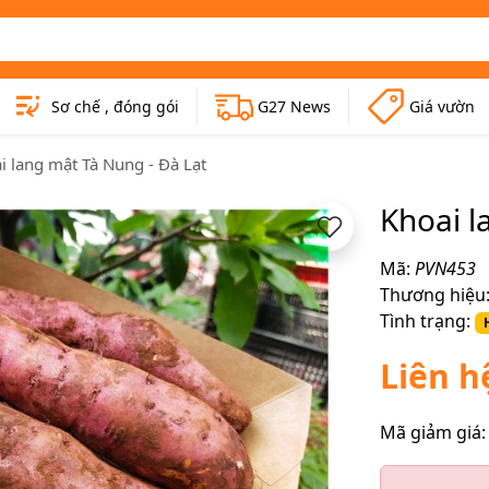
Sơ chế , đóng gói
G27 News
Giá vườn
i lang mật Tà Nung - Đà Lạt
Khoai l
Mã:
PVN453
Thương hiệu
Tình trạng:
Liên h
Mã giảm giá: