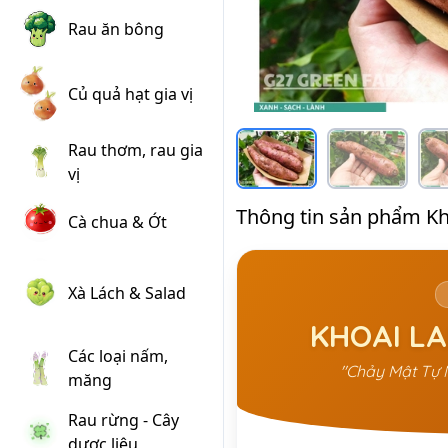
Rau ăn bông
Củ quả hạt gia vị
Rau thơm, rau gia
vị
Thông tin sản phẩm Kh
Cà chua & Ớt
Xà Lách & Salad
KHOAI L
Các loại nấm,
"Chảy Mật Tự 
măng
Rau rừng - Cây
dược liệu