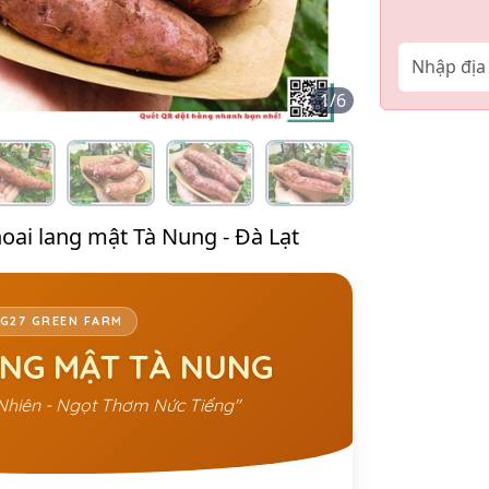
1
/
6
oai lang mật Tà Nung - Đà Lạt
G27 GREEN FARM
ANG MẬT TÀ NUNG
Nhiên - Ngọt Thơm Nức Tiếng"