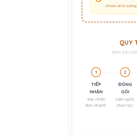
(Khoai sẽ bị sượn
QUY 
Đảm bảo tươi
1
2
TIẾP
ĐÓNG
NHẬN
GÓI
Xác nhận
Làm sạch,
đơn nhanh.
chọn lọc.