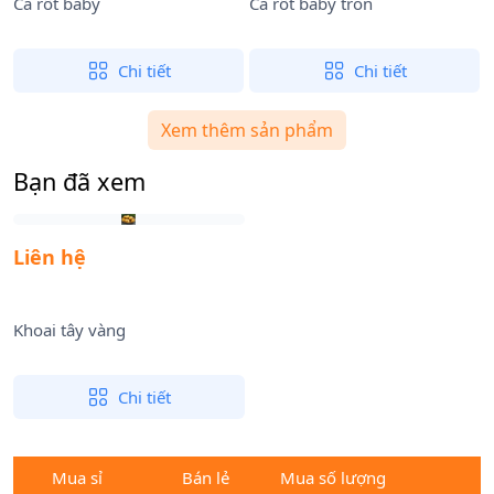
Cà rốt baby
Cà rốt baby tròn
C
Chi tiết
Chi tiết
Xem thêm sản phẩm
Bạn đã xem
Liên hệ
Khoai tây vàng
Chi tiết
Mua sỉ
Bán lẻ
Mua số lượng