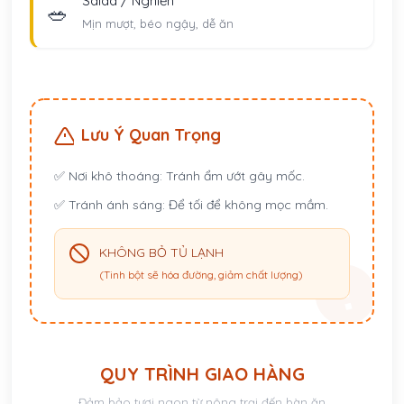
Salad / Nghiền
🥗
Mịn mượt, béo ngậy, dễ ăn
Lưu Ý Quan Trọng
✅
Nơi khô thoáng:
Tránh ẩm ướt gây mốc.
✅
Tránh ánh sáng:
Để tối để không mọc mầm.
KHÔNG BỎ TỦ LẠNH
(Tinh bột sẽ hóa đường, giảm chất lượng)
QUY TRÌNH GIAO HÀNG
Đảm bảo tươi ngon từ nông trại đến bàn ăn