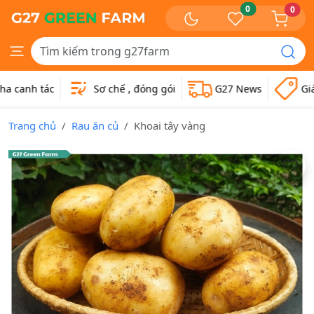
0
0
canh tác
Sơ chế , đóng gói
G27 News
Giá v
Trang chủ
Rau ăn củ
Khoai tây vàng