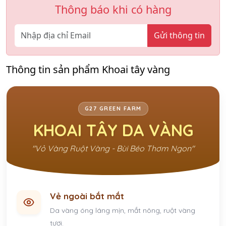
Thông báo khi có hàng
Gửi thông tin
Thông tin sản phẩm Khoai tây vàng
G27 GREEN FARM
KHOAI TÂY DA VÀNG
"Vỏ Vàng Ruột Vàng - Bùi Béo Thơm Ngon"
Vẻ ngoài bắt mắt
Da vàng óng láng mịn, mắt nông, ruột vàng
tươi.