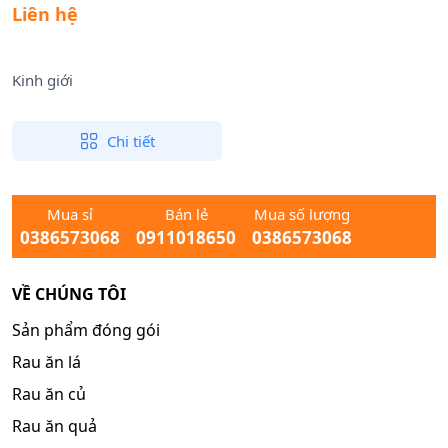
Liên hệ
Kinh giới
Chi tiết
Mua sỉ
Bán lẻ
Mua số lượng
0386573068
0911018650
0386573068
VỀ CHÚNG TÔI
Sản phẩm đóng gói
Rau ăn lá
Rau ăn củ
Rau ăn quả