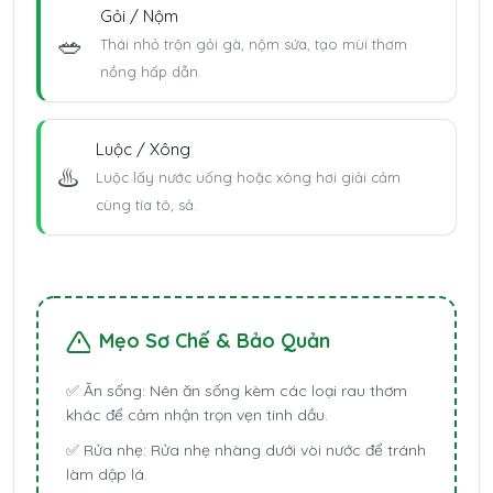
Gỏi / Nộm
🥗
Thái nhỏ trộn gỏi gà, nộm sứa, tạo mùi thơm
nồng hấp dẫn.
Luộc / Xông
♨️
Luộc lấy nước uống hoặc xông hơi giải cảm
cùng tía tô, sả.
Mẹo Sơ Chế & Bảo Quản
✅
Ăn sống:
Nên ăn sống kèm các loại rau thơm
khác để cảm nhận trọn vẹn tinh dầu.
✅
Rửa nhẹ:
Rửa nhẹ nhàng dưới vòi nước để tránh
làm dập lá.