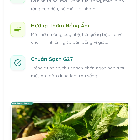
Lá hình trứng, màu xanh tươi sáng, mép lá có
răng cưa đều, bề mặt hơi nhám.
Hương Thơm Nồng Ấm
Mùi thơm nồng, cay nhẹ, hơi giống bạc hà và
chanh, tính ấm giúp cân bằng vị giác.
Chuẩn Sạch G27
Trồng tự nhiên, thu hoạch phần ngọn non tươi
mới, an toàn dùng làm rau sống.