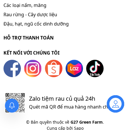
Các loại nấm, măng
Rau rừng - Cây dược liệu
Đậu, hạt, ngũ cốc dinh dưỡng
HỖ TRỢ THANH TOÁN
KẾT NỐI VỚI CHÚNG TÔI
Zalo tiệm rau củ quả 24h
Quét mã QR để mua hàng nhanh chóng
Liên hệ
© Bản quyền thuộc về
G27 Green Farm
.
Cung cấp bởi
Sapo