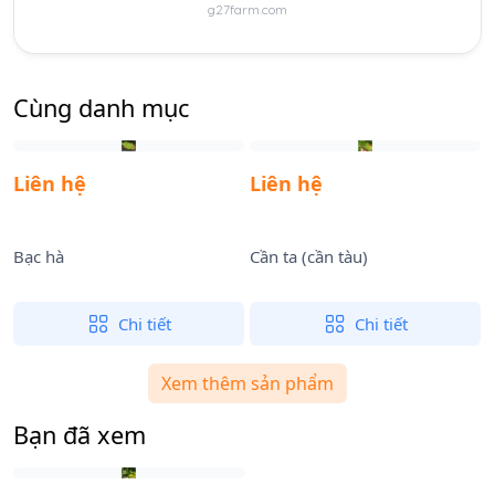
g27farm.com
Cùng danh mục
Liên hệ
Liên hệ
Bạc hà
Cần ta (cần tàu)
D
Chi tiết
Chi tiết
Xem thêm sản phẩm
Bạn đã xem