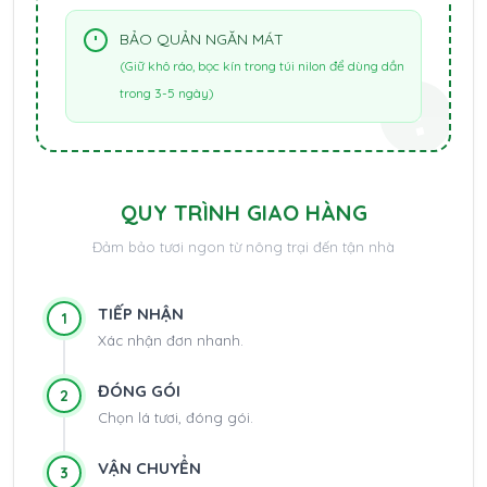
BẢO QUẢN NGĂN MÁT
(Giữ khô ráo, bọc kín trong túi nilon để dùng dần
trong 3-5 ngày)
QUY TRÌNH GIAO HÀNG
Đảm bảo tươi ngon từ nông trại đến tận nhà
TIẾP NHẬN
1
Xác nhận đơn nhanh.
ĐÓNG GÓI
2
Chọn lá tươi, đóng gói.
VẬN CHUYỂN
3