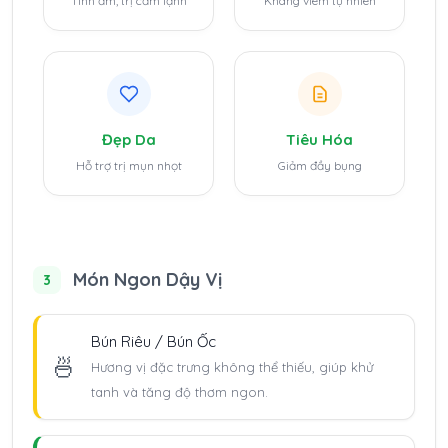
Tính ấm, trị cảm lạnh
Kháng viêm tự nhiên
Đẹp Da
Tiêu Hóa
Hỗ trợ trị mụn nhọt
Giảm đầy bụng
Món Ngon Dậy Vị
3
Bún Riêu / Bún Ốc
🍜
Hương vị đặc trưng không thể thiếu, giúp khử
tanh và tăng độ thơm ngon.