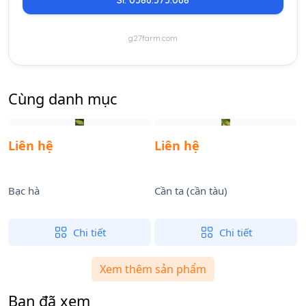
g27farm.com
Cùng danh mục
Liên hệ
Liên hệ
Bạc hà
Cần ta (cần tàu)
D
Chi tiết
Chi tiết
Xem thêm sản phẩm
Bạn đã xem