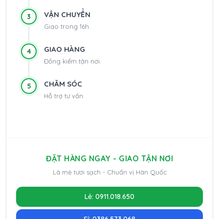
VẬN CHUYỂN
3
Giao trong 16h.
GIAO HÀNG
4
Đồng kiểm tận nơi.
CHĂM SÓC
5
Hỗ trợ tư vấn.
ĐẶT HÀNG NGAY - GIAO TẬN NƠI
Lá mè tươi sạch - Chuẩn vị Hàn Quốc
Lẻ: 0911.018.650
Sỉ: 0386.573.068