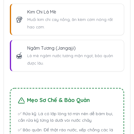
Kim Chi Lá Mè
🥡
Muối kim chi cay nồng, ăn kèm cơm nóng rất
hao cơm.
Ngâm Tương (Jangajji)
🍯
Lá mè ngâm nước tương mặn ngọt, bảo quản
được lâu.
Mẹo Sơ Chế & Bảo Quản
✅
Rửa kỹ:
Lá có lớp lông tơ mịn nên dễ bám bụi,
cần rửa kỹ từng lá dưới vòi nước chảy.
✅
Bảo quản:
Để thật ráo nước, xếp chồng các lá