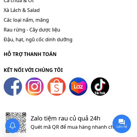
Cà chua & Ớt
Xà Lách & Salad
Các loại nấm, măng
Rau rừng - Cây dược liệu
Đậu, hạt, ngũ cốc dinh dưỡng
HỖ TRỢ THANH TOÁN
KẾT NỐI VỚI CHÚNG TÔI
Zalo tiệm rau củ quả 24h
Quét mã QR để mua hàng nhanh chóng
Liên hệ