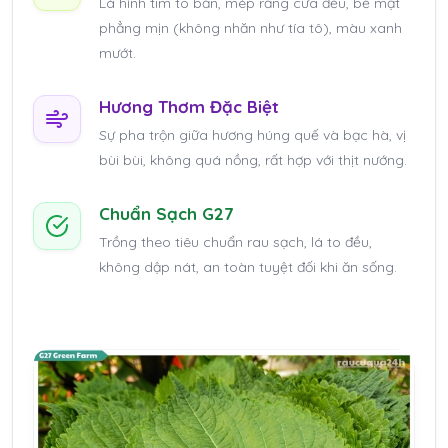
Lá hình tim to bản, mép răng cưa đều, bề mặt
phẳng mịn (không nhăn như tía tô), màu xanh
mướt.
Hương Thơm Đặc Biệt
Sự pha trộn giữa hương húng quế và bạc hà, vị
bùi bùi, không quá nồng, rất hợp với thịt nướng.
Chuẩn Sạch G27
Trồng theo tiêu chuẩn rau sạch, lá to đều,
không dập nát, an toàn tuyệt đối khi ăn sống.