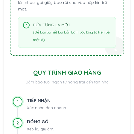
lên nhau, gói giấy báo rồi cho vào hộp kín trữ
mát.
RỬA TỪNG LÁ MỘT
(Để loại bỏ hết bụi bẩn bám vào lông tơ trên bề
mặt lá)
QUY TRÌNH GIAO HÀNG
Đảm bảo tươi ngon từ nông trại đến tận nhà
TIẾP NHẬN
1
Xác nhận đơn nhanh.
ĐÓNG GÓI
2
Xếp lá, giữ ẩm.