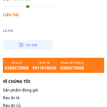
Liên hệ
Lá mè
Chi tiết
Mua sỉ
Bán lẻ
Mua số lượng
0386573068
0911018650
0386573068
VỀ CHÚNG TÔI
Sản phẩm đóng gói
Rau ăn lá
Rau ăn củ