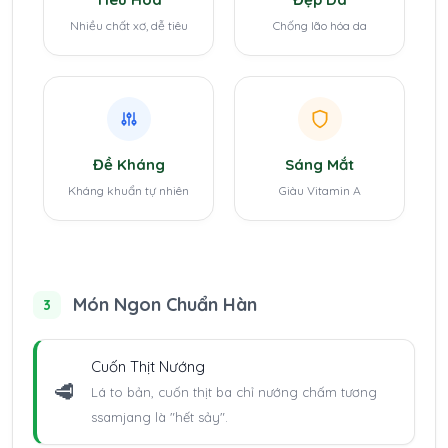
Nhiều chất xơ, dễ tiêu
Chống lão hóa da
Đề Kháng
Sáng Mắt
Kháng khuẩn tự nhiên
Giàu Vitamin A
Món Ngon Chuẩn Hàn
3
Cuốn Thịt Nướng
🥩
Lá to bản, cuốn thịt ba chỉ nướng chấm tương
ssamjang là "hết sảy".