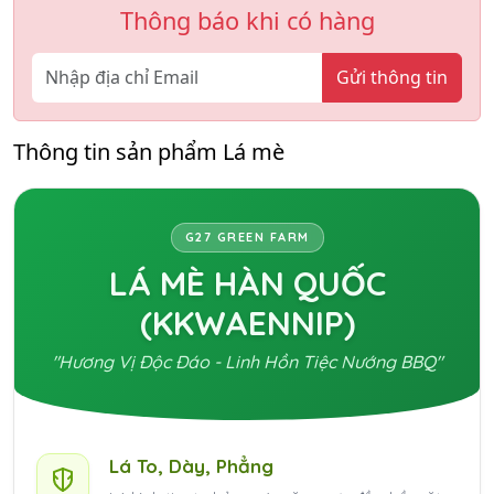
Thông báo khi có hàng
Gửi thông tin
Thông tin sản phẩm Lá mè
G27 GREEN FARM
LÁ MÈ HÀN QUỐC
(KKWAENNIP)
"Hương Vị Độc Đáo - Linh Hồn Tiệc Nướng BBQ"
Lá To, Dày, Phẳng