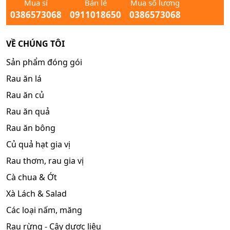
Mua sỉ
Bán lẻ
Mua số lượng
0386573068
0911018650
0386573068
VỀ CHÚNG TÔI
Sản phẩm đóng gói
Rau ăn lá
Rau ăn củ
Rau ăn quả
Rau ăn bông
Củ quả hạt gia vị
Rau thơm, rau gia vị
Cà chua & Ớt
Xà Lách & Salad
Các loại nấm, măng
Rau rừng - Cây dược liệu