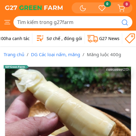
0
0
0ha canh tác
Sơ chế , đóng gói
G27 News
G
Trang chủ
DG Các loại nấm, măng
Măng luộc 400g