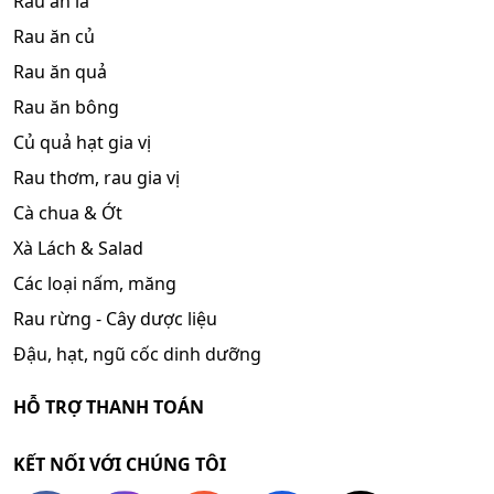
Rau ăn lá
Rau ăn củ
Rau ăn quả
Rau ăn bông
Củ quả hạt gia vị
Rau thơm, rau gia vị
Cà chua & Ớt
Xà Lách & Salad
Các loại nấm, măng
Rau rừng - Cây dược liệu
Đậu, hạt, ngũ cốc dinh dưỡng
HỖ TRỢ THANH TOÁN
KẾT NỐI VỚI CHÚNG TÔI