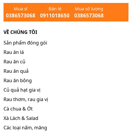
Mua sỉ
Bán lẻ
Mua số lượng
0386573068
0911018650
0386573068
VỀ CHÚNG TÔI
Sản phẩm đóng gói
Rau ăn lá
Rau ăn củ
Rau ăn quả
Rau ăn bông
Củ quả hạt gia vị
Rau thơm, rau gia vị
Cà chua & Ớt
Xà Lách & Salad
Các loại nấm, măng