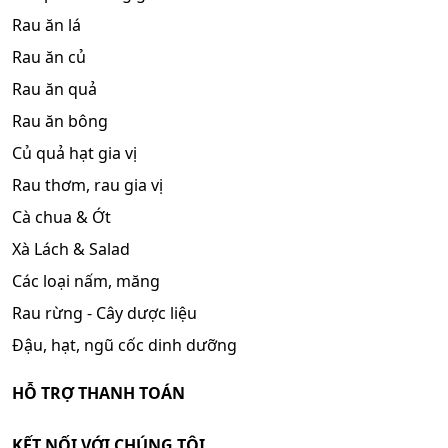
Rau ăn lá
Rau ăn củ
Rau ăn quả
Rau ăn bông
Củ quả hạt gia vị
Rau thơm, rau gia vị
Cà chua & Ớt
Xà Lách & Salad
Các loại nấm, măng
Rau rừng - Cây dược liệu
Đậu, hạt, ngũ cốc dinh dưỡng
HỖ TRỢ THANH TOÁN
KẾT NỐI VỚI CHÚNG TÔI