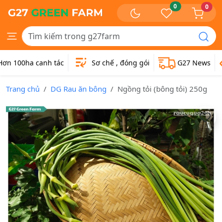
0
0
n 100ha canh tác
Sơ chế , đóng gói
G27 News
Trang chủ
DG Rau ăn bông
Ngồng tỏi (bông tỏi) 250g