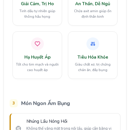
Giải Cảm, Trị Ho
An Thần, Dễ Ngủ
Tinh dầu tự nhiên giúp
Chứa axit amin giúp ổn
thông hầu họng
định thần kinh
Hạ Huyết Áp
Tiêu Hóa Khỏe
Tốt cho tim mạch và người
Giàu chất xơ, trị chứng
cao huyết áp
chán ăn, đầy bụng
Món Ngon Ấm Bụng
3
Nhúng Lẩu Nóng Hổi
🍲
Không thể vắng mặt trong nồi lẩu, giúp cân bằng vị