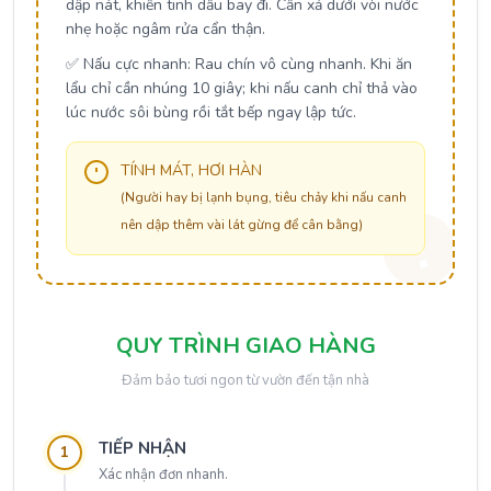
dập nát, khiến tinh dầu bay đi. Cần xả dưới vòi nước
nhẹ hoặc ngâm rửa cẩn thận.
✅
Nấu cực nhanh:
Rau chín vô cùng nhanh. Khi ăn
lẩu chỉ cần nhúng 10 giây; khi nấu canh chỉ thả vào
lúc nước sôi bùng rồi tắt bếp ngay lập tức.
TÍNH MÁT, HƠI HÀN
(Người hay bị lạnh bụng, tiêu chảy khi nấu canh
nên dập thêm vài lát gừng để cân bằng)
QUY TRÌNH GIAO HÀNG
Đảm bảo tươi ngon từ vườn đến tận nhà
TIẾP NHẬN
1
Xác nhận đơn nhanh.