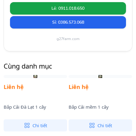
Lẻ: 0911.018.650
Sỉ: 0386.573.068
g27farm.com
Cùng danh mục
Liên hệ
Liên hệ
Bắp Cải Đà Lạt 1 cây
Bắp Cải mềm 1 cây
B
Chi tiết
Chi tiết