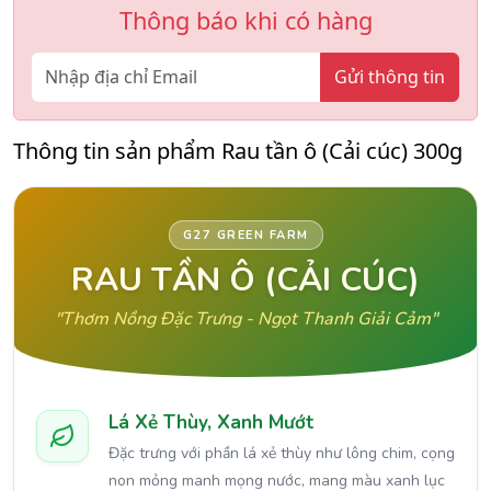
Thông báo khi có hàng
Gửi thông tin
Thông tin sản phẩm Rau tần ô (Cải cúc) 300g
G27 GREEN FARM
RAU TẦN Ô (CẢI CÚC)
"Thơm Nồng Đặc Trưng - Ngọt Thanh Giải Cảm"
Lá Xẻ Thùy, Xanh Mướt
Đặc trưng với phần lá xẻ thùy như lông chim, cọng
non mỏng manh mọng nước, mang màu xanh lục