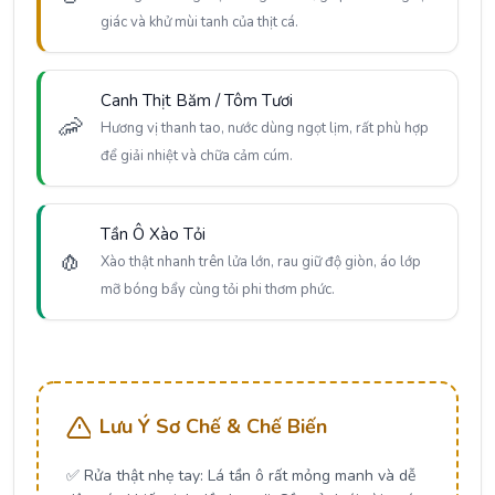
giác và khử mùi tanh của thịt cá.
Canh Thịt Băm / Tôm Tươi
🦐
Hương vị thanh tao, nước dùng ngọt lịm, rất phù hợp
để giải nhiệt và chữa cảm cúm.
Tần Ô Xào Tỏi
🧄
Xào thật nhanh trên lửa lớn, rau giữ độ giòn, áo lớp
mỡ bóng bẩy cùng tỏi phi thơm phức.
Lưu Ý Sơ Chế & Chế Biến
✅
Rửa thật nhẹ tay:
Lá tần ô rất mỏng manh và dễ