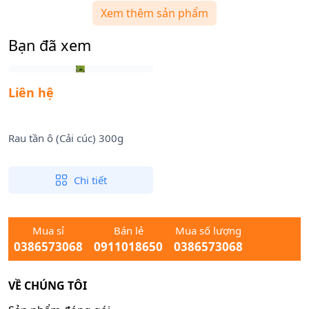
Xem thêm sản phẩm
Bạn đã xem
Liên hệ
Rau tần ô (Cải cúc) 300g
Chi tiết
Mua sỉ
Bán lẻ
Mua số lượng
0386573068
0911018650
0386573068
VỀ CHÚNG TÔI