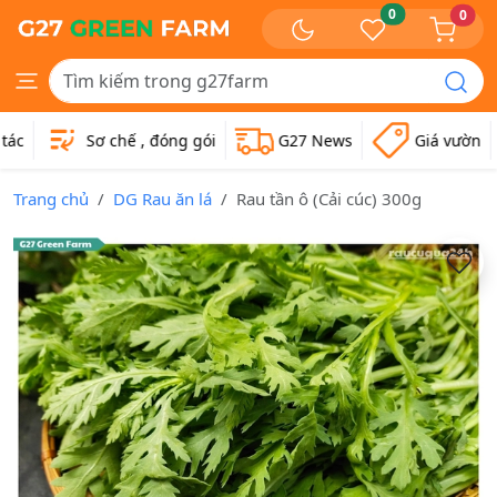
0
0
Sơ chế , đóng gói
G27 News
Giá vườn
Trang chủ
DG Rau ăn lá
Rau tần ô (Cải cúc) 300g