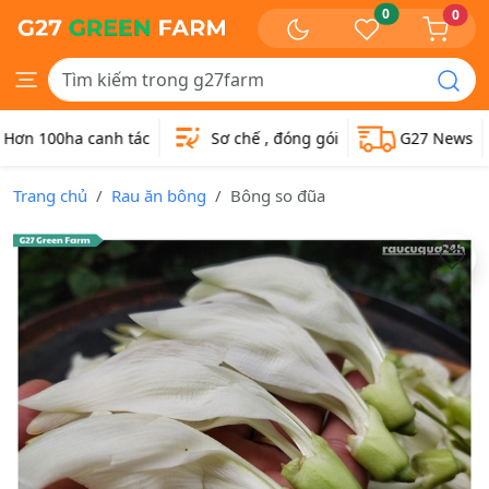
0
0
ơn 100ha canh tác
Sơ chế , đóng gói
G27 News
Trang chủ
Rau ăn bông
Bông so đũa