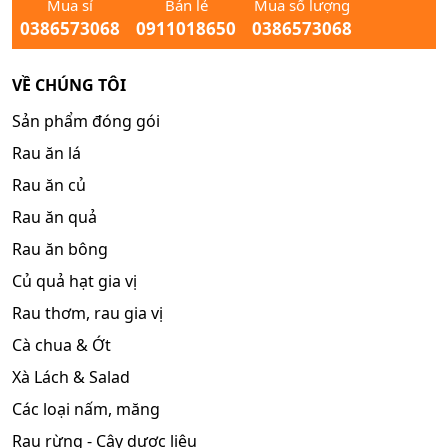
Mua sỉ
Bán lẻ
Mua số lượng
0386573068
0911018650
0386573068
VỀ CHÚNG TÔI
Sản phẩm đóng gói
Rau ăn lá
Rau ăn củ
Rau ăn quả
Rau ăn bông
Củ quả hạt gia vị
Rau thơm, rau gia vị
Cà chua & Ớt
Xà Lách & Salad
Các loại nấm, măng
Rau rừng - Cây dược liệu