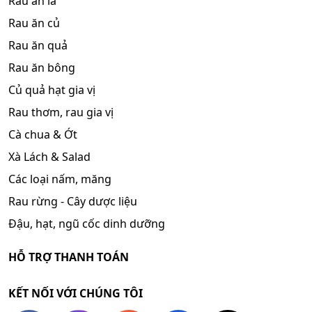
Rau ăn lá
Rau ăn củ
Rau ăn quả
Rau ăn bông
Củ quả hạt gia vị
Rau thơm, rau gia vị
Cà chua & Ớt
Xà Lách & Salad
Các loại nấm, măng
Rau rừng - Cây dược liệu
Đậu, hạt, ngũ cốc dinh dưỡng
HỖ TRỢ THANH TOÁN
KẾT NỐI VỚI CHÚNG TÔI