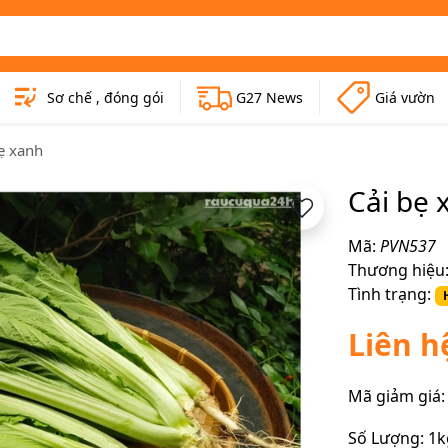
Sơ chế , đóng gói
G27 News
Giá vườn
ẹ xanh
Cải bẹ 
Mã:
PVN537
Thương hiệu
Tình trạng:
Liên h
Mã giảm giá:
Số Lượng:
1k