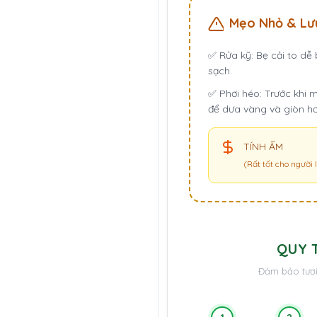
Mẹo Nhỏ & Lư
✅
Rửa kỹ:
Bẹ cải to dễ 
sạch.
✅
Phơi héo:
Trước khi m
để dưa vàng và giòn hơ
TÍNH ẤM
(Rất tốt cho người
QUY 
Đảm bảo tươi