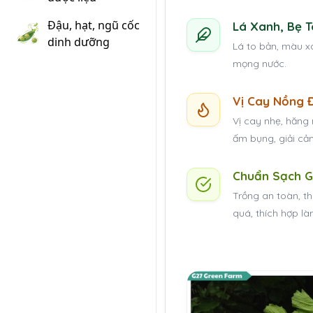
Đậu, hạt, ngũ cốc
Lá Xanh, Bẹ T
dinh dưỡng
Lá to bản, màu x
mọng nước.
Vị Cay Nồng 
Vị cay nhẹ, hăng 
ấm bụng, giải cả
Chuẩn Sạch 
Trồng an toàn, t
quá, thích hợp l