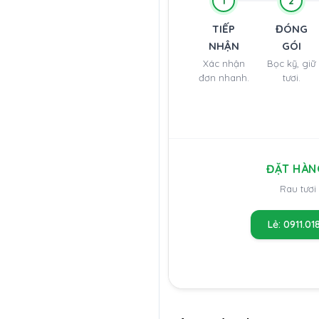
1
2
TIẾP
ĐÓNG
NHẬN
GÓI
Xác nhận
Bọc kỹ, giữ
đơn nhanh.
tươi.
ĐẶT HÀN
Rau tươi
Lẻ: 0911.01