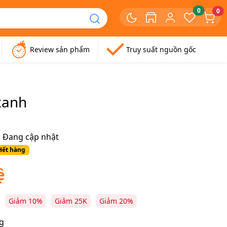
0
0
Review sản phẩm
Truy suất nguồn gốc
xanh
:
Đang cập nhật
Hết hàng
ệ
Giảm 10%
Giảm 25K
Giảm 20%
g