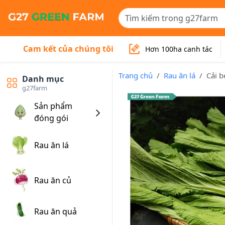
Cam kết của chúng tôi
Hơn 100ha canh tác
Trang chủ
Rau ăn lá
Cải b
Danh mục
g27farm
Sản phẩm
đóng gói
Rau ăn lá
Rau ăn củ
Rau ăn quả