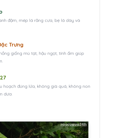
o
anh đậm, mép lá răng cưa, bẹ lá dày và
Đặc Trưng
nồng giống mù tạt, hậu ngọt, tính ấm giúp
m.
G27
hu hoạch đúng lứa, không già quá, không non
àm dưa.