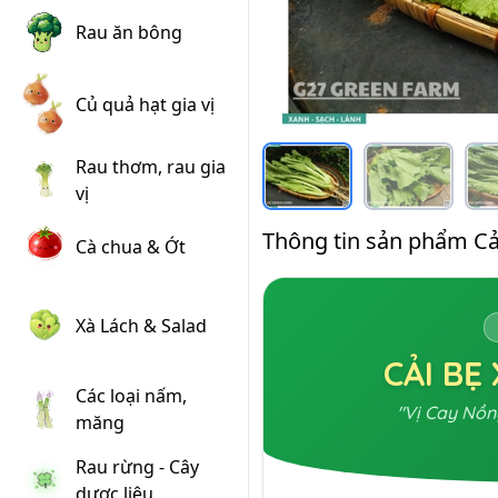
Rau ăn bông
Củ quả hạt gia vị
Rau thơm, rau gia
vị
Thông tin sản phẩm Cả
Cà chua & Ớt
Xà Lách & Salad
CẢI BẸ
Các loại nấm,
"Vị Cay Nồn
măng
Rau rừng - Cây
dược liệu