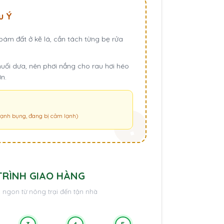
u Ý
bám đất ở kẽ lá, cần tách từng bẹ rửa
uối dưa, nên phơi nắng cho rau hơi héo
n.
 lạnh bụng, đang bị cảm lạnh)
TRÌNH GIAO HÀNG
 ngon từ nông trại đến tận nhà