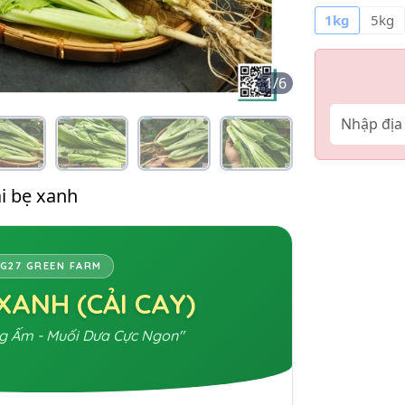
1kg
5kg
1
/
6
i bẹ xanh
G27 GREEN FARM
 XANH (CẢI CAY)
g Ấm - Muối Dưa Cực Ngon"