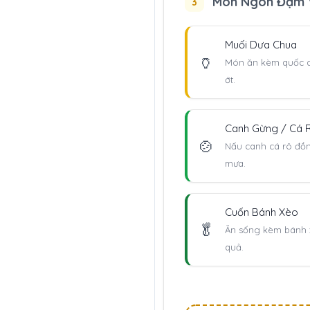
Món Ngon Đậm 
3
Muối Dưa Chua
🏺
Món ăn kèm quốc d
ớt.
Canh Gừng / Cá 
🍲
Nấu canh cá rô đồ
mưa.
Cuốn Bánh Xèo
🥬
Ăn sống kèm bánh 
quả.