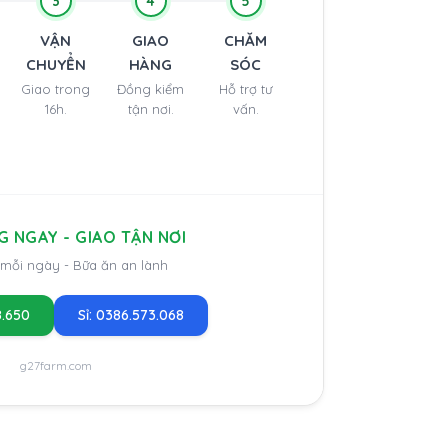
3
4
5
VẬN
GIAO
CHĂM
CHUYỂN
HÀNG
SÓC
Giao trong
Đồng kiểm
Hỗ trợ tư
16h.
tận nơi.
vấn.
G NGAY - GIAO TẬN NƠI
 mỗi ngày - Bữa ăn an lành
8.650
Sỉ: 0386.573.068
g27farm.com