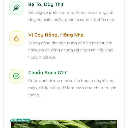
Bẹ To, Dày Thịt
Cải sậy có phần bẹ lá to, khum vào trong, rất
dày và nhiều nước, phần lá xanh hơi nhăn nhẹ.
Vị Cay Nồng, Hăng Nhẹ
Vị cay nồng ấm đặc trưng của họ mù tạt, hơi
hăng khi ăn sống nhưng rất ngon khi nấu chín
hoặc muối dưa.
Chuẩn Sạch G27
Được canh tác an toàn, thu hoạch cây lớn, bẹ
mập, rất lý tưởng để làm món dưa chua truyền
thống.