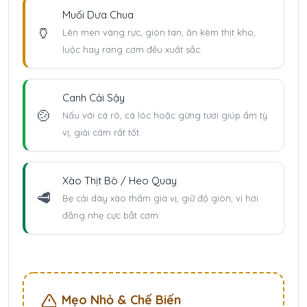
Muối Dưa Chua
🏺
Lên men vàng rực, giòn tan, ăn kèm thịt kho,
luộc hay rang cơm đều xuất sắc.
Canh Cải Sậy
🍲
Nấu với cá rô, cá lóc hoặc gừng tươi giúp ấm tỳ
vị, giải cảm rất tốt.
Xào Thịt Bò / Heo Quay
🥩
Bẹ cải dày xào thấm gia vị, giữ độ giòn, vị hơi
đắng nhẹ cực bắt cơm.
Mẹo Nhỏ & Chế Biến