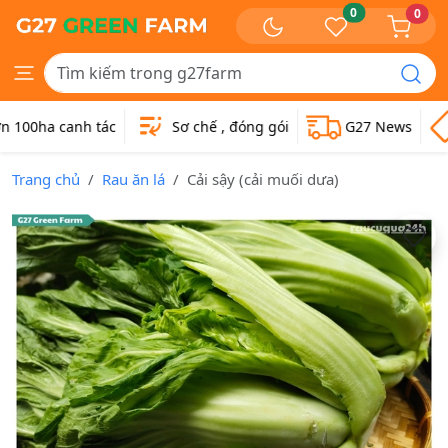
0
0
00ha canh tác
Sơ chế , đóng gói
G27 News
Trang chủ
Rau ăn lá
Cải sậy (cải muối dưa)