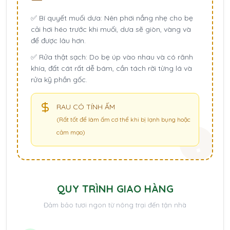
✅
Bí quyết muối dưa:
Nên phơi nắng nhẹ cho bẹ
cải hơi héo trước khi muối, dưa sẽ giòn, vàng và
để được lâu hơn.
✅
Rửa thật sạch:
Do bẹ úp vào nhau và có rãnh
khía, đất cát rất dễ bám, cần tách rời từng lá và
rửa kỹ phần gốc.
RAU CÓ TÍNH ẤM
(Rất tốt để làm ấm cơ thể khi bị lạnh bụng hoặc
cảm mạo)
QUY TRÌNH GIAO HÀNG
Đảm bảo tươi ngon từ nông trại đến tận nhà