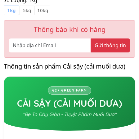
Số Lượng:
1kg
1kg
5kg
10kg
Thông báo khi có hàng
Gửi thông tin
Thông tin sản phẩm Cải sậy (cải muối dưa)
G27 GREEN FARM
CẢI SẬY (CẢI MUỐI DƯA)
"Bẹ To Dày Giòn - Tuyệt Phẩm Muối Dưa"