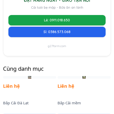
ĐẶT HÀNG NGAY - GIAO TẬN NƠI
Cải tươi bẹ mập - Bữa ăn an lành
Lẻ: 0911.018.650
Sỉ: 0386.573.068
g27farm.com
Cùng danh mục
Liên hệ
Liên hệ
Bắp Cải Đà Lạt
Bắp Cải mềm
B