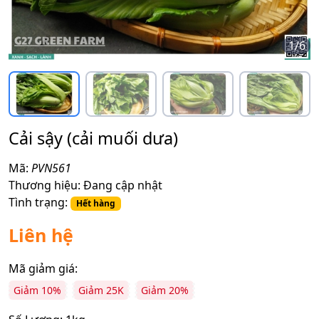
1
/
6
Cải sậy (cải muối dưa)
Mã:
PVN561
Thương hiệu:
Đang cập nhật
Tình trạng:
Hết hàng
Liên hệ
Mã giảm giá:
Giảm 10%
Giảm 25K
Giảm 20%