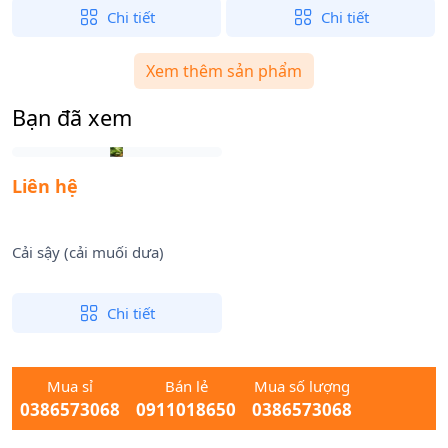
Chi tiết
Chi tiết
Xem thêm sản phẩm
Bạn đã xem
Liên hệ
Cải sậy (cải muối dưa)
Chi tiết
Mua sỉ
Bán lẻ
Mua số lượng
0386573068
0911018650
0386573068