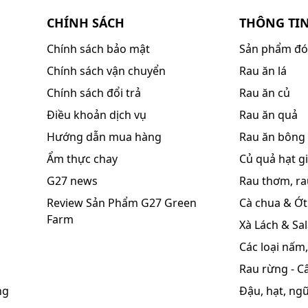
CHÍNH SÁCH
THÔNG TI
Chính sách bảo mật
Sản phẩm đó
Chính sách vận chuyển
Rau ăn lá
Chính sách đổi trả
Rau ăn củ
Điều khoản dịch vụ
Rau ăn quả
Hướng dẫn mua hàng
Rau ăn bông
Ẩm thực chay
Củ quả hạt gi
G27 news
Rau thơm, rau
Review Sản Phẩm G27 Green
Cà chua & Ớt
Farm
Xà Lách & Sa
Các loại nấm
Rau rừng - C
ng
Đậu, hạt, ng