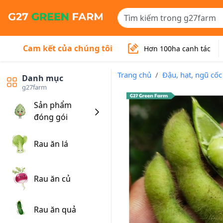
Cam kết của chúng tôi
Hơn 100ha canh tác
Trang chủ
Đậu, hạt, ngũ cố
Danh mục
g27farm
Sản phẩm
đóng gói
Rau ăn lá
Rau ăn củ
Rau ăn quả