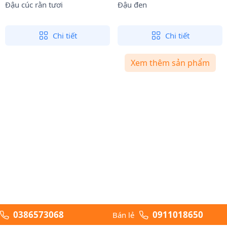
Đậu cúc rằn tươi
Đậu đen
Chi tiết
Chi tiết
Xem thêm sản phẩm
0386573068
0911018650
Bán lẻ