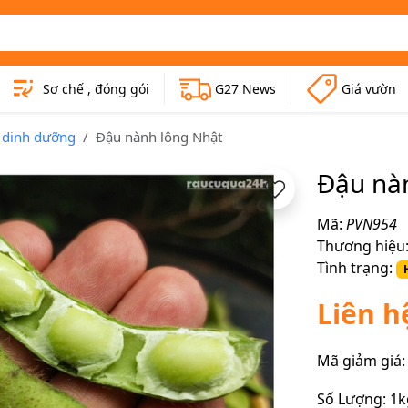
Sơ chế , đóng gói
G27 News
Giá vườn
c dinh dưỡng
Đậu nành lông Nhật
Đậu nà
Mã:
PVN954
Thương hiệu
Tình trạng:
Liên h
Mã giảm giá:
Số Lượng:
1k