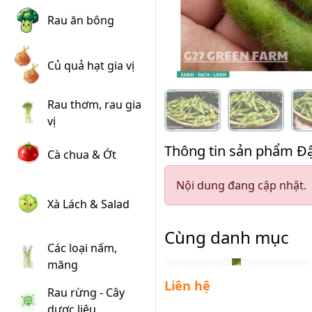
Rau ăn bông
Củ quả hạt gia vị
Rau thơm, rau gia
vị
Thông tin sản phẩm Đ
Cà chua & Ớt
Nội dung đang cập nhật.
Xà Lách & Salad
Cùng danh mục
Các loại nấm,
măng
Liên hệ
Rau rừng - Cây
dược liệu