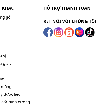
N KHÁC
HỖ TRỢ THANH TOÁN
ng gói
KẾT NỐI VỚI CHÚNG TÔI
a vị
 gia vị
lad
, măng
ây dược liệu
ũ cốc dinh dưỡng