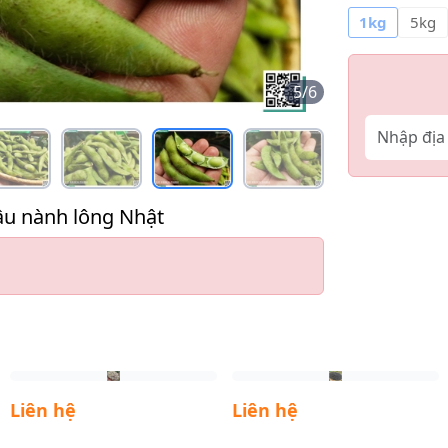
1kg
5kg
5
/
6
ậu nành lông Nhật
Liên hệ
Liên hệ