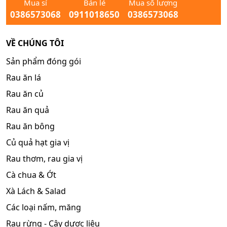
Mua sỉ
Bán lẻ
Mua số lượng
0386573068
0911018650
0386573068
VỀ CHÚNG TÔI
Sản phẩm đóng gói
Rau ăn lá
Rau ăn củ
Rau ăn quả
Rau ăn bông
Củ quả hạt gia vị
Rau thơm, rau gia vị
Cà chua & Ớt
Xà Lách & Salad
Các loại nấm, măng
Rau rừng - Cây dược liệu