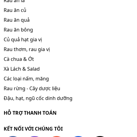
Rau ăn lá
Rau ăn củ
Rau ăn quả
Rau ăn bông
Củ quả hạt gia vị
Rau thơm, rau gia vị
Cà chua & Ớt
Xà Lách & Salad
Các loại nấm, măng
Rau rừng - Cây dược liệu
Đậu, hạt, ngũ cốc dinh dưỡng
HỖ TRỢ THANH TOÁN
KẾT NỐI VỚI CHÚNG TÔI