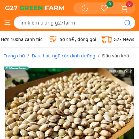
0
0
ơn 100ha canh tác
Sơ chế , đóng gói
G27 News
Trang chủ
Đậu, hạt, ngũ cốc dinh dưỡng
Đậu ván khô