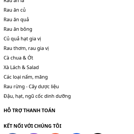
Rau ăn lá
Rau ăn củ
Rau ăn quả
Rau ăn bông
Củ quả hạt gia vị
Rau thơm, rau gia vị
Cà chua & Ớt
Xà Lách & Salad
Các loại nấm, măng
Rau rừng - Cây dược liệu
Đậu, hạt, ngũ cốc dinh dưỡng
HỖ TRỢ THANH TOÁN
KẾT NỐI VỚI CHÚNG TÔI