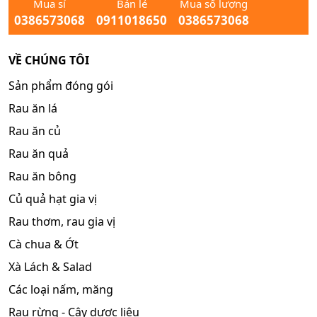
Mua sỉ
Bán lẻ
Mua số lượng
0386573068
0911018650
0386573068
VỀ CHÚNG TÔI
Sản phẩm đóng gói
Rau ăn lá
Rau ăn củ
Rau ăn quả
Rau ăn bông
Củ quả hạt gia vị
Rau thơm, rau gia vị
Cà chua & Ớt
Xà Lách & Salad
Các loại nấm, măng
Rau rừng - Cây dược liệu