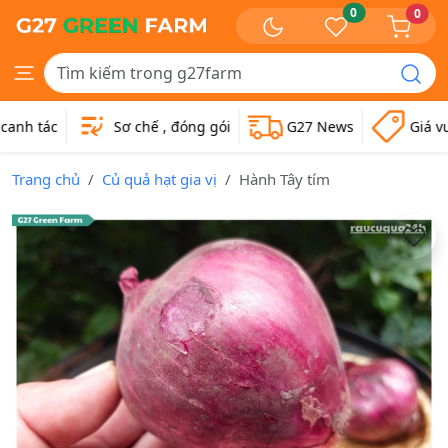
0
0
anh tác
Sơ chế , đóng gói
G27 News
Giá vư
Trang chủ
Củ quả hạt gia vị
Hành Tây tím