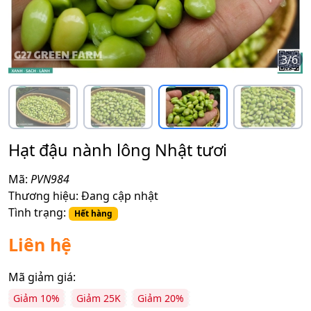
3
/
6
Hạt đậu nành lông Nhật tươi
Mã:
PVN984
Thương hiệu:
Đang cập nhật
Tình trạng:
Hết hàng
Liên hệ
Mã giảm giá:
Giảm 10%
Giảm 25K
Giảm 20%