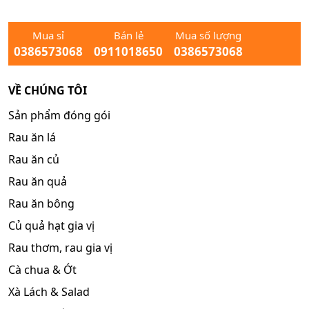
Mua sỉ
Bán lẻ
Mua số lượng
0386573068
0911018650
0386573068
VỀ CHÚNG TÔI
Sản phẩm đóng gói
Rau ăn lá
Rau ăn củ
Rau ăn quả
Rau ăn bông
Củ quả hạt gia vị
Rau thơm, rau gia vị
Cà chua & Ớt
Xà Lách & Salad