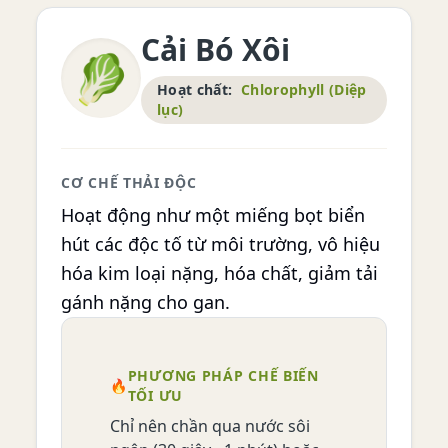
Cải Bó Xôi
🥬
Hoạt chất:
Chlorophyll (Diệp
lục)
CƠ CHẾ THẢI ĐỘC
Hoạt động như một miếng bọt biển
hút các độc tố từ môi trường, vô hiệu
hóa kim loại nặng, hóa chất, giảm tải
gánh nặng cho gan.
PHƯƠNG PHÁP CHẾ BIẾN
🔥
TỐI ƯU
Chỉ nên chần qua nước sôi