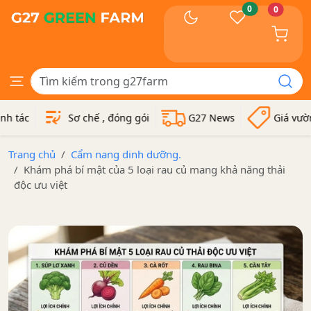
0
0
ác
Sơ chế , đóng gói
G27 News
Giá vườn
Trang chủ
Cẩm nang dinh dưỡng.
Khám phá bí mật của 5 loại rau củ mang khả năng thải
độc ưu việt