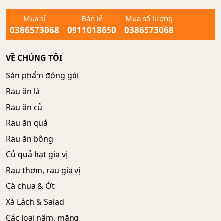
Mua sỉ
Bán lẻ
Mua số lượng
0386573068
0911018650
0386573068
VỀ CHÚNG TÔI
Sản phẩm đóng gói
Rau ăn lá
Rau ăn củ
Rau ăn quả
Rau ăn bông
Củ quả hạt gia vị
Rau thơm, rau gia vị
Cà chua & Ớt
Xà Lách & Salad
Các loại nấm, măng