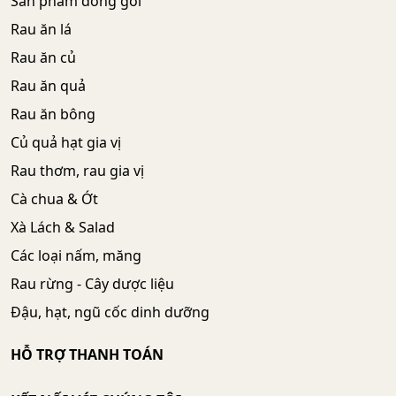
Sản phẩm đóng gói
Rau ăn lá
Rau ăn củ
Rau ăn quả
Rau ăn bông
Củ quả hạt gia vị
Rau thơm, rau gia vị
Cà chua & Ớt
Xà Lách & Salad
Các loại nấm, măng
Rau rừng - Cây dược liệu
Đậu, hạt, ngũ cốc dinh dưỡng
HỖ TRỢ THANH TOÁN