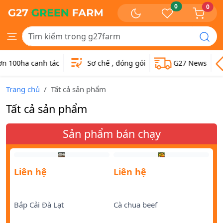
0
0
100ha canh tác
Sơ chế , đóng gói
G27 News
Trang chủ
Tất cả sản phẩm
Tất cả sản phẩm
Sản phẩm bán chạy
Liên hệ
Liên hệ
Li
Bắp Cải Đà Lạt
Cà chua beef
Cà