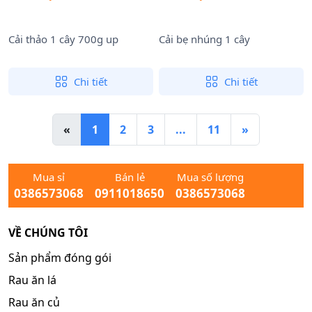
Cải thảo 1 cây 700g up
Cải bẹ nhúng 1 cây
Chi tiết
Chi tiết
«
1
2
3
...
11
»
Mua sỉ
Bán lẻ
Mua số lượng
0386573068
0911018650
0386573068
VỀ CHÚNG TÔI
Sản phẩm đóng gói
Rau ăn lá
Rau ăn củ