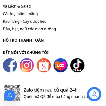
Xà Lách & Salad
Các loại nấm, măng
Rau rừng - Cây dược liệu
Đậu, hạt, ngũ cốc dinh dưỡng
HỖ TRỢ THANH TOÁN
KẾT NỐI VỚI CHÚNG TÔI
Zalo tiệm rau củ quả 24h
Quét mã QR để mua hàng nhanh chóng
Liên hệ