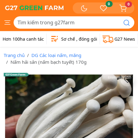
0
0
Hơn 100ha canh tác
Sơ chế , đóng gói
G27 News
Trang chủ
DG Các loại nấm, măng
Nấm hải sản (nấm bạch tuyết) 170g