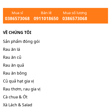
Mua sỉ
Bán lẻ
Mua số lượng
0386573068
0911018650
0386573068
VỀ CHÚNG TÔI
Sản phẩm đóng gói
Rau ăn lá
Rau ăn củ
Rau ăn quả
Rau ăn bông
Củ quả hạt gia vị
Rau thơm, rau gia vị
Cà chua & Ớt
Xà Lách & Salad