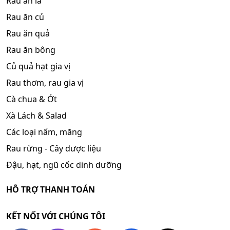
Rau ăn lá
Rau ăn củ
Rau ăn quả
Rau ăn bông
Củ quả hạt gia vị
Rau thơm, rau gia vị
Cà chua & Ớt
Xà Lách & Salad
Các loại nấm, măng
Rau rừng - Cây dược liệu
Đậu, hạt, ngũ cốc dinh dưỡng
HỖ TRỢ THANH TOÁN
KẾT NỐI VỚI CHÚNG TÔI