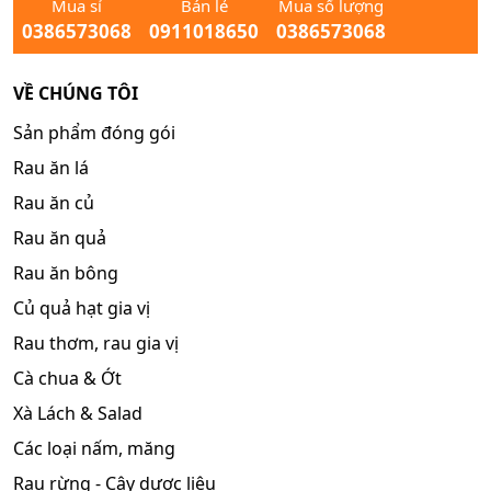
Mua sỉ
Bán lẻ
Mua số lượng
0386573068
0911018650
0386573068
VỀ CHÚNG TÔI
Sản phẩm đóng gói
Rau ăn lá
Rau ăn củ
Rau ăn quả
Rau ăn bông
Củ quả hạt gia vị
Rau thơm, rau gia vị
Cà chua & Ớt
Xà Lách & Salad
Các loại nấm, măng
Rau rừng - Cây dược liệu