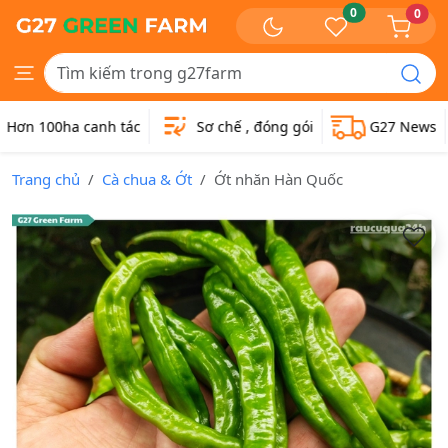
0
0
Hơn 100ha canh tác
Sơ chế , đóng gói
G27 News
Trang chủ
Cà chua & Ớt
Ớt nhăn Hàn Quốc