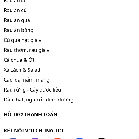
Rau ăn lá
Rau ăn củ
Rau ăn quả
Rau ăn bông
Củ quả hạt gia vị
Rau thơm, rau gia vị
Cà chua & Ớt
Xà Lách & Salad
Các loại nấm, măng
Rau rừng - Cây dược liệu
Đậu, hạt, ngũ cốc dinh dưỡng
HỖ TRỢ THANH TOÁN
KẾT NỐI VỚI CHÚNG TÔI