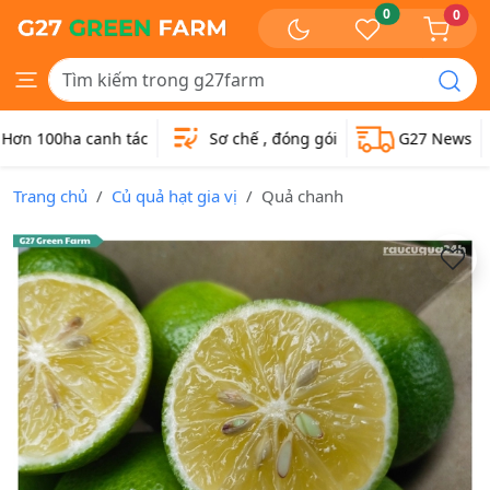
0
0
ơn 100ha canh tác
Sơ chế , đóng gói
G27 News
Trang chủ
Củ quả hạt gia vị
Quả chanh