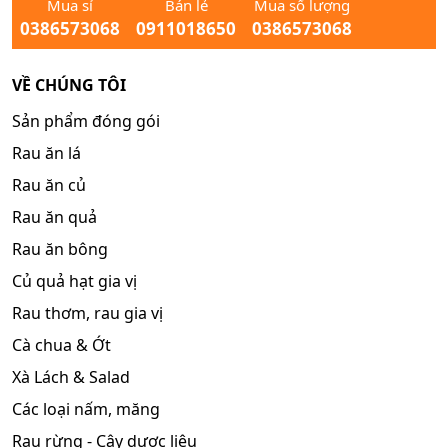
Mua sỉ
Bán lẻ
Mua số lượng
0386573068
0911018650
0386573068
VỀ CHÚNG TÔI
Sản phẩm đóng gói
Rau ăn lá
Rau ăn củ
Rau ăn quả
Rau ăn bông
Củ quả hạt gia vị
Rau thơm, rau gia vị
Cà chua & Ớt
Xà Lách & Salad
Các loại nấm, măng
Rau rừng - Cây dược liệu