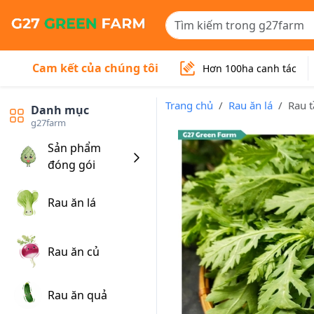
Cam kết của chúng tôi
Hơn 100ha canh tác
Trang chủ
Rau ăn lá
Rau t
Danh mục
g27farm
Sản phẩm
đóng gói
Rau ăn lá
Rau ăn củ
Rau ăn quả