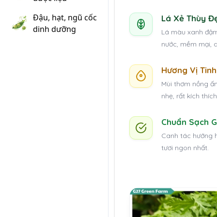
Đậu, hạt, ngũ cốc
Lá Xẻ Thùy Đ
dinh dưỡng
Lá màu xanh đậm,
nước, mềm mại, d
Hương Vị Tin
Mùi thơm nồng ấm
nhẹ, rất kích thích
Chuẩn Sạch 
Canh tác hướng h
tươi ngon nhất.