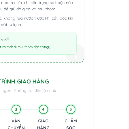
 nhanh chín, chỉ cần trụng sơ hoặc nấu
ay để giữ độ giòn và mùi thơm.
, không rửa nước trước khi cất, bọc kín
mát tủ lạnh.
Á KỸ
t và mất đi mùi thơm đặc trưng)
TRÌNH GIAO HÀNG
 ngon từ nông trại đến tận nhà
3
4
5
VẬN
GIAO
CHĂM
CHUYỂN
HÀNG
SÓC