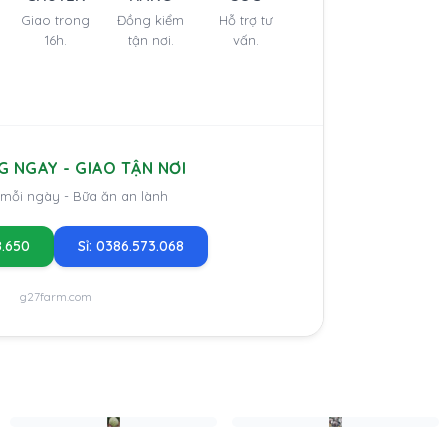
Giao trong
Đồng kiểm
Hỗ trợ tư
16h.
tận nơi.
vấn.
G NGAY - GIAO TẬN NƠI
 mỗi ngày - Bữa ăn an lành
8.650
Sỉ: 0386.573.068
g27farm.com