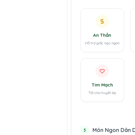
An Thần
Hỗ trợ giấc ngủ ngon
Tim Mạch
Tốt cho huyết áp
Món Ngon Dân 
3