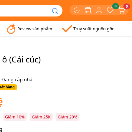
0
0
Review sản phẩm
Truy suất nguồn gốc
 ô (Cải cúc)
:
Đang cập nhật
Hết hàng
ệ
Giảm 10%
Giảm 25K
Giảm 20%
g