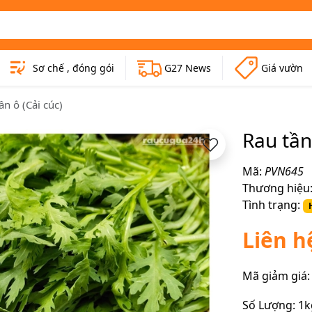
Sơ chế , đóng gói
G27 News
Giá vườn
ần ô (Cải cúc)
Rau tần
Mã:
PVN645
Thương hiệu
Tình trạng:
Liên h
Mã giảm giá:
Số Lượng:
1k