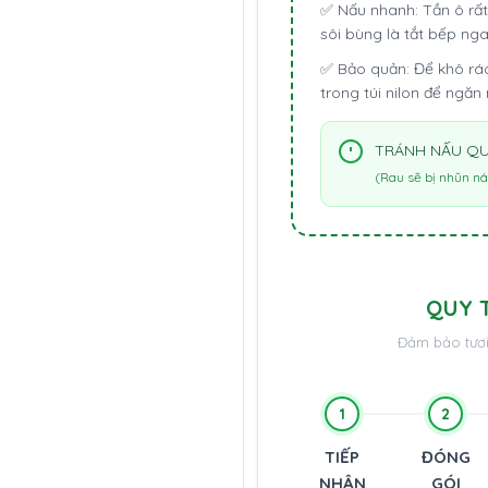
✅
Nấu nhanh:
Tần ô rất
sôi bùng là tắt bếp ng
✅
Bảo quản:
Để khô ráo
trong túi nilon để ngăn 
TRÁNH NẤU QU
(Rau sẽ bị nhũn ná
QUY 
Đảm bảo tươi
1
2
TIẾP
ĐÓNG
NHẬN
GÓI