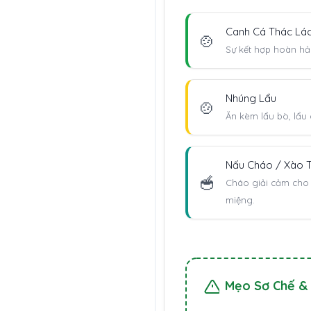
Canh Cá Thác Lá
🍲
Sự kết hợp hoàn hảo
Nhúng Lẩu
🍲
Ăn kèm lẩu bò, lẩu 
Nấu Cháo / Xào T
🥣
Cháo giải cảm cho 
miệng.
Mẹo Sơ Chế &