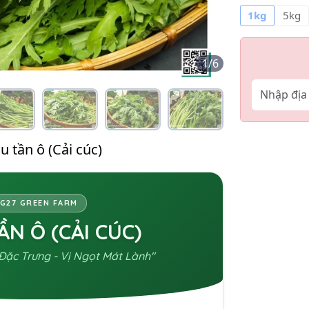
1kg
5kg
1
/
6
 tần ô (Cải cúc)
G27 GREEN FARM
ẦN Ô (CẢI CÚC)
ặc Trưng - Vị Ngọt Mát Lành"