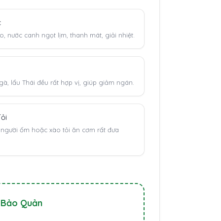
c
, nước canh ngọt lịm, thanh mát, giải nhiệt.
gà, lẩu Thái đều rất hợp vị, giúp giảm ngán.
ỏi
người ốm hoặc xào tỏi ăn cơm rất đưa
 Bảo Quản