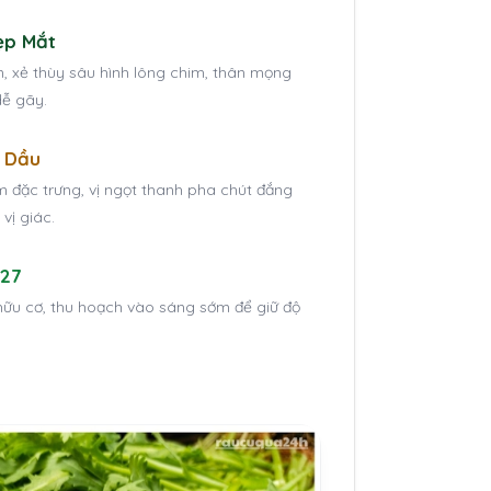
ẹp Mắt
 xẻ thùy sâu hình lông chim, thân mọng
ễ gãy.
h Dầu
 đặc trưng, vị ngọt thanh pha chút đắng
 vị giác.
G27
ữu cơ, thu hoạch vào sáng sớm để giữ độ