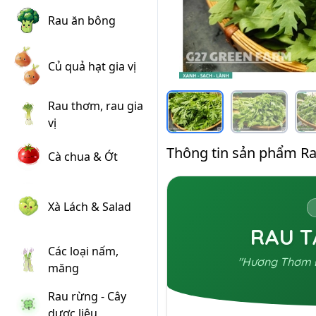
Rau ăn bông
Củ quả hạt gia vị
Rau thơm, rau gia
vị
Thông tin sản phẩm Rau
Cà chua & Ớt
Xà Lách & Salad
RAU T
Các loại nấm,
"Hương Thơm Đ
măng
Rau rừng - Cây
dược liệu